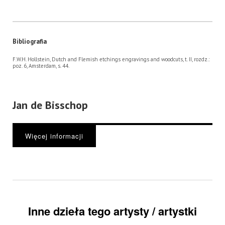
Bibliografia
F.W.H. Hollstein, Dutch and Flemish etchings engravings and woodcuts, t. II, rozdz.:
poz. 6, Amsterdam, s. 44.
Jan de Bisschop
Więcej informacji
Inne dzieła tego artysty / artystki