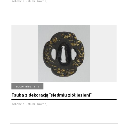
Kolekcja Sztuki Dawnej
autor nieznany
Tsuba z dekoracją "siedmiu ziół jesieni"
Kolekcja Sztuki Dawnej