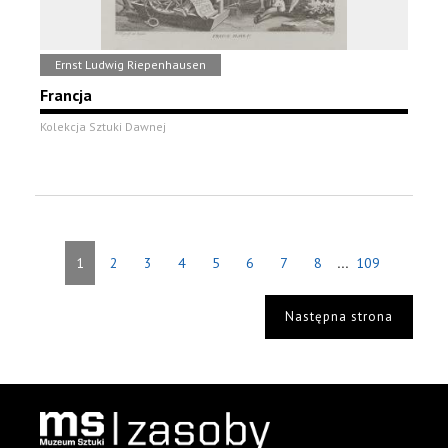
Ernst Ludwig Riepenhausen
Francja
Kolekcja Sztuki Dawnej
...
1
2
3
4
5
6
7
8
109
Następna strona