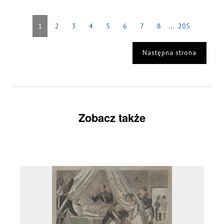
...
1
2
3
4
5
6
7
8
205
Następna strona
Zobacz także