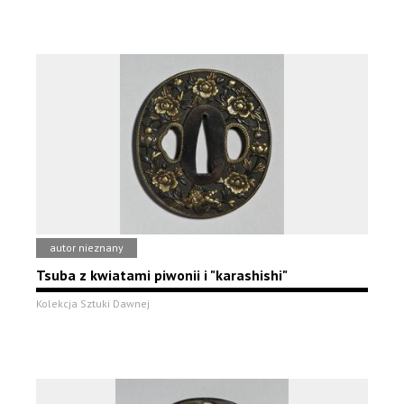
autor nieznany
Tsuba z kwiatami piwonii i "karashishi"
Kolekcja Sztuki Dawnej