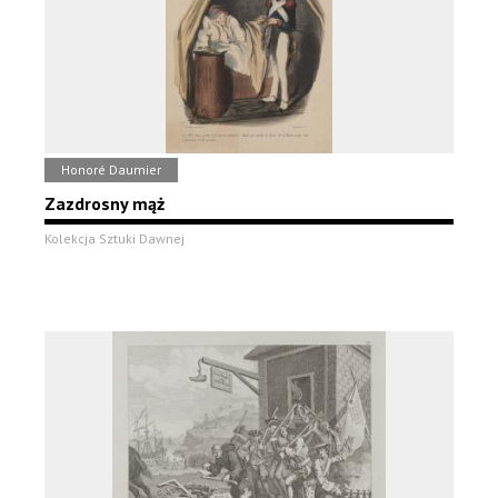
Honoré Daumier
Zazdrosny mąż
Kolekcja Sztuki Dawnej