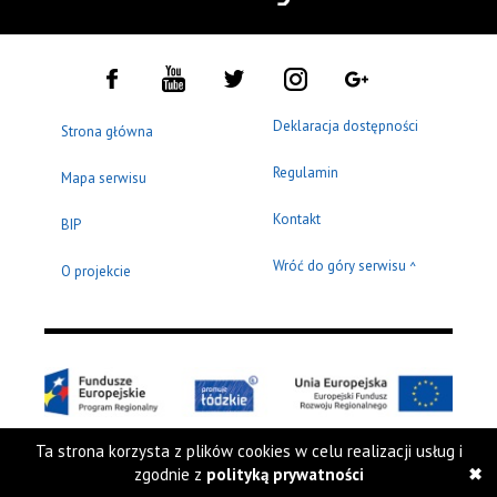
Deklaracja dostępności
Strona główna
Regulamin
Mapa serwisu
Kontakt
BIP
Wróć do góry serwisu
^
O projekcie
Ta strona korzysta z plików cookies w celu realizacji usług i
Copyright © 2009 - 2026 Muzeum Sztuki w Łodzi
zgodnie z
polityką prywatności