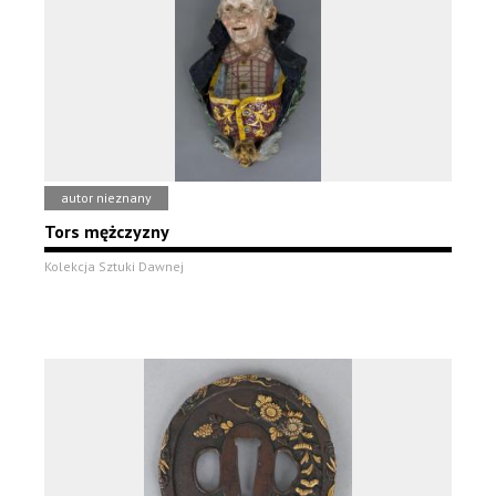
autor nieznany
Tors mężczyzny
Kolekcja Sztuki Dawnej