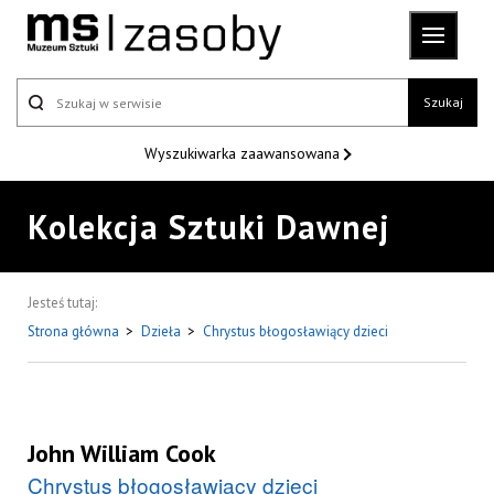
Szukaj
Wyszukiwarka
zaawansowana
Kolekcja Sztuki Dawnej
Jesteś tutaj:
Strona główna
>
Dzieła
>
Chrystus błogosławiący dzieci
John William Cook
Chrystus błogosławiący dzieci