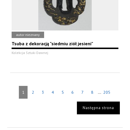
autor nieznany
Tsuba z dekoracją "siedmiu ziół jesieni"
Kolekcja Sztuki Dawnej
...
1
2
3
4
5
6
7
8
205
Następna strona