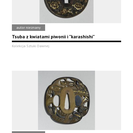
autor nieznany
Tsuba z kwiatami piwonii i "karashishi"
Kolekcja Sztuki Dawnej