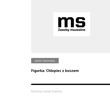
autor nieznany
Figurka: Chłopiec z koszem
Kolekcja Sztuki Dawnej