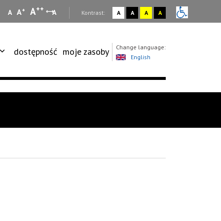
++
A
+
A
A
A
:
Kontrast:
A
A
A
A
Change language:
dostępność
moje zasoby
English