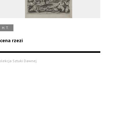
H. T.
cena rzezi
olekcja Sztuki Dawnej