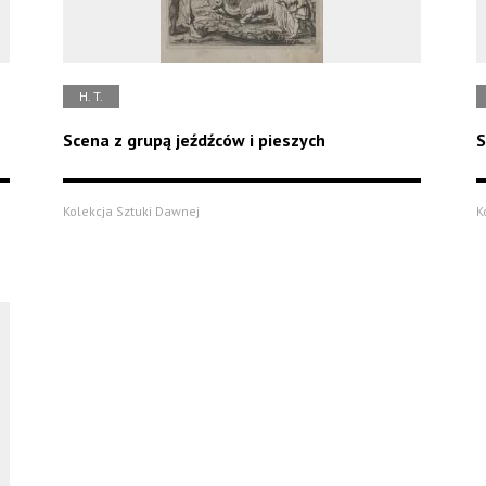
H. T.
Scena z grupą jeźdźców i pieszych
S
Kolekcja Sztuki Dawnej
K