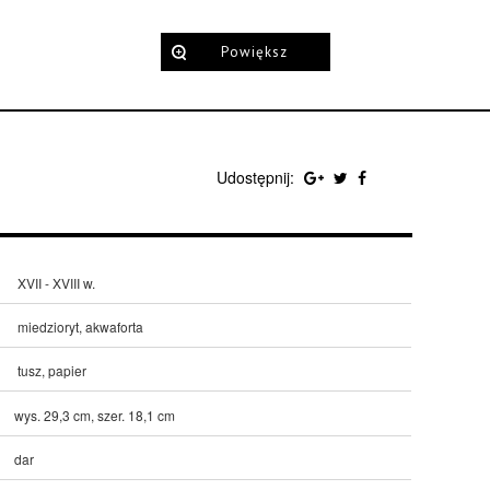
Powiększ
Udostępnij:
XVII - XVIII w.
miedzioryt, akwaforta
tusz, papier
wys. 29,3 cm, szer. 18,1 cm
dar