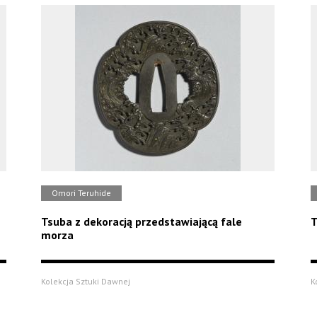
Omori Teruhide
Tsuba z dekoracją przedstawiającą fale
T
morza
Kolekcja Sztuki Dawnej
K