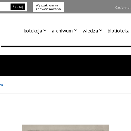
Wyszukiwarka
Szukaj
Czcionka
zaawansowana
kolekcja
archiwum
wiedza
biblioteka
wa