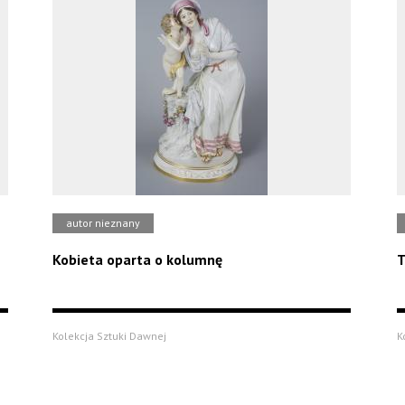
autor nieznany
Kobieta oparta o kolumnę
T
Kolekcja Sztuki Dawnej
K