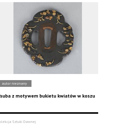
autor nieznany
suba z motywem bukietu kwiatów w koszu
olekcja Sztuki Dawnej