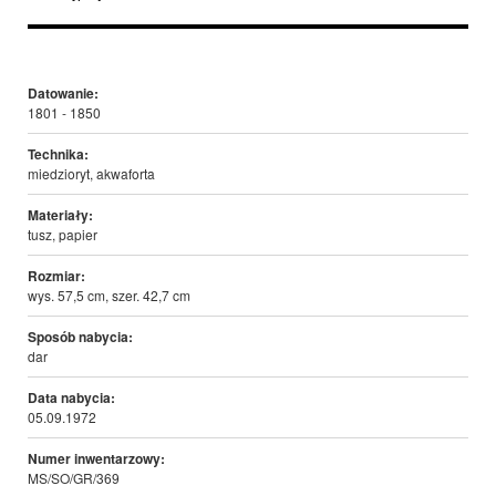
Datowanie:
1801 - 1850
Technika:
miedzioryt, akwaforta
Materiały:
tusz, papier
Rozmiar:
wys. 57,5 cm, szer. 42,7 cm
Sposób nabycia:
dar
Data nabycia:
05.09.1972
Numer inwentarzowy:
MS/SO/GR/369