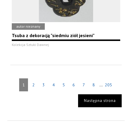
autor nieznany
Tsuba z dekoracją "siedmiu ziół jesieni"
Kolekcja Sztuki Dawnej
...
1
2
3
4
5
6
7
8
205
Następna strona