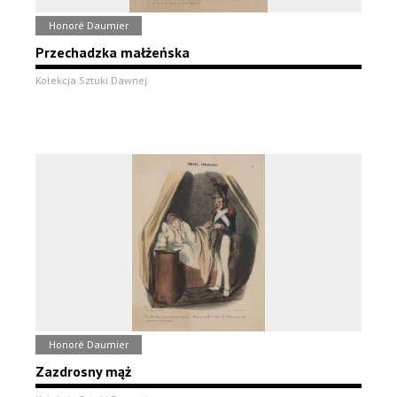
Honoré Daumier
Przechadzka małżeńska
Kolekcja Sztuki Dawnej
Honoré Daumier
Zazdrosny mąż