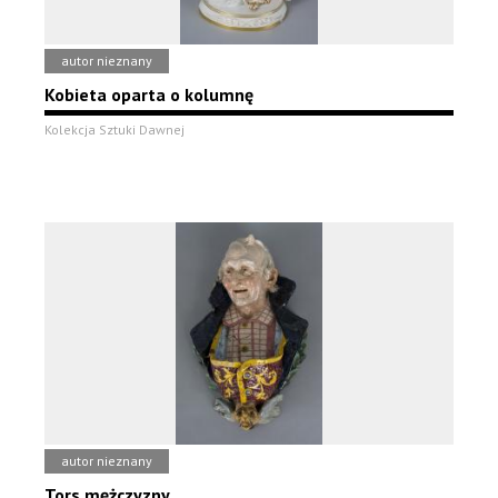
autor nieznany
Kobieta oparta o kolumnę
Kolekcja Sztuki Dawnej
autor nieznany
Tors mężczyzny