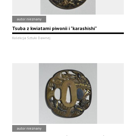
autor nieznany
Tsuba z kwiatami piwonii i "karashishi"
Kolekcja Sztuki Dawnej
autor nieznany