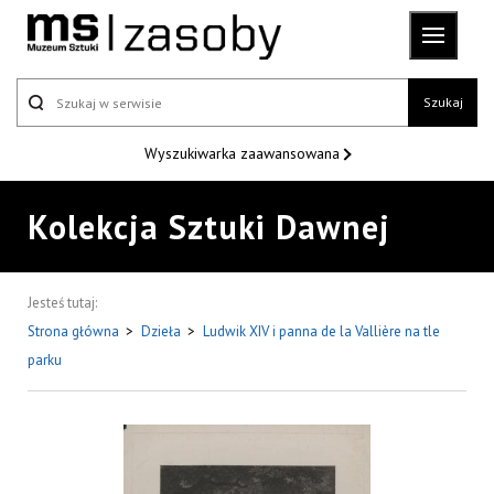
Szukaj
Wyszukiwarka
zaawansowana
Kolekcja Sztuki Dawnej
Jesteś tutaj:
Strona główna
>
Dzieła
>
Ludwik XIV i panna de la Vallière na tle
parku