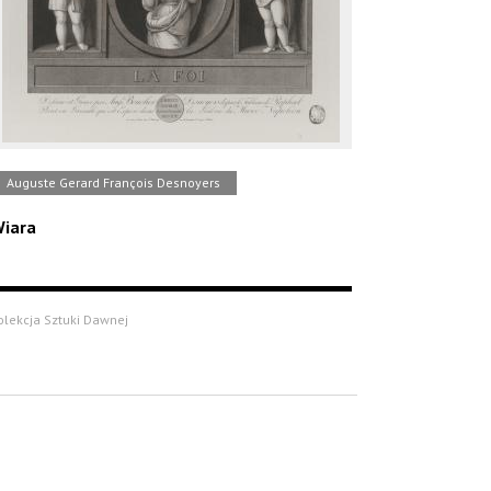
Auguste Gerard François Desnoyers
iara
olekcja Sztuki Dawnej