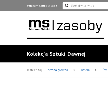
Muzeum Sztuki w Łodzi
Kolekcja Sztuki Dawnej
Jesteś tutaj:
Strona główna
>
Dzieła
>
Św.