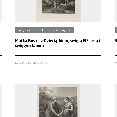
Auguste Gerard François Desnoyers
Matka Boska z Dzieciątkiem, świętą Elżbietą i
B
świętym Janem
Kolekcja Sztuki Dawnej
K