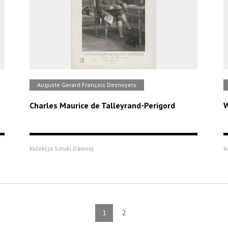
Auguste Gerard François Desnoyers
Charles Maurice de Talleyrand-Perigord
W
Kolekcja Sztuki Dawnej
K
1
2