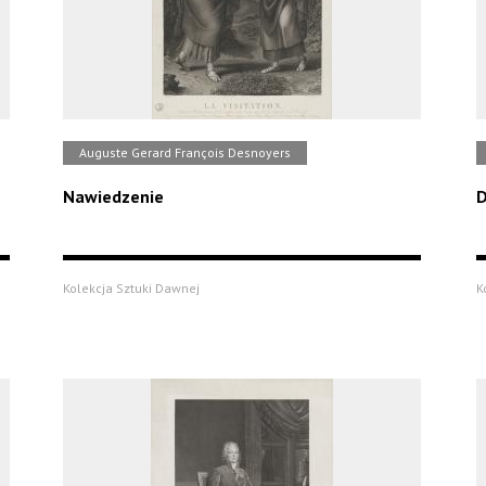
Auguste Gerard François Desnoyers
Nawiedzenie
D
Kolekcja Sztuki Dawnej
K