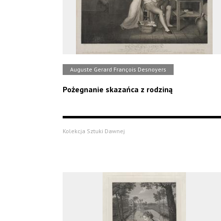
Auguste Gerard François Desnoyers
Pożegnanie skazańca z rodziną
Kolekcja Sztuki Dawnej