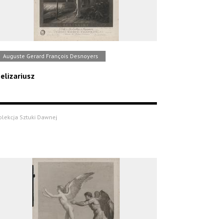
Auguste Gerard François Desnoyers
elizariusz
olekcja Sztuki Dawnej