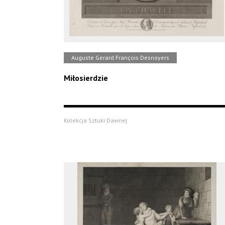
Auguste Gerard François Desnoyers
Miłosierdzie
Kolekcja Sztuki Dawnej