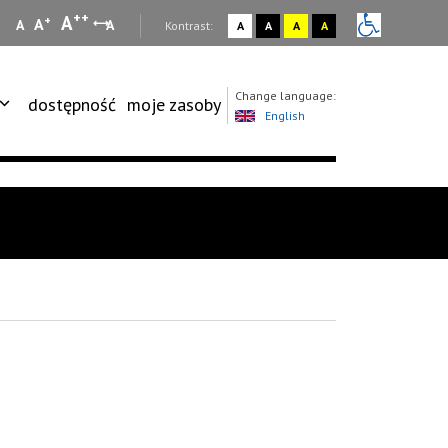
++
A
+
A
A
A
:
Kontrast:
A
A
A
A
Change language:
dostępność
moje zasoby
English