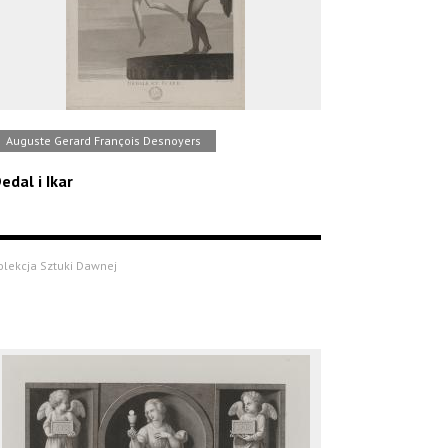
Auguste Gerard François Desnoyers
edal i Ikar
olekcja Sztuki Dawnej