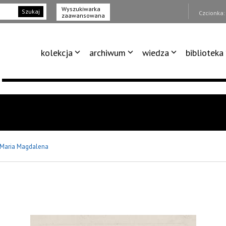
Wyszukiwarka
Szukaj
Czcionka
zaawansowana
kolekcja
archiwum
wiedza
biblioteka
 Maria Magdalena