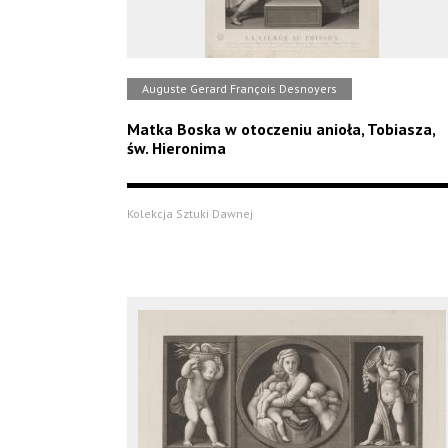
Auguste Gerard François Desnoyers
Matka Boska w otoczeniu anioła, Tobiasza,
św. Hieronima
Kolekcja Sztuki Dawnej