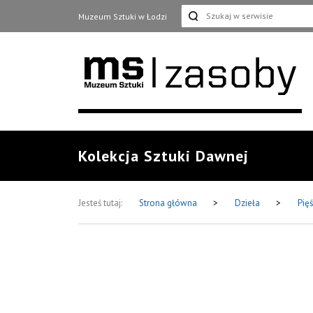
Muzeum Sztuki w Łodzi
Kolekcja Sztuki Dawnej
Jesteś tutaj:
Strona główna
>
Dzieła
>
Pięś