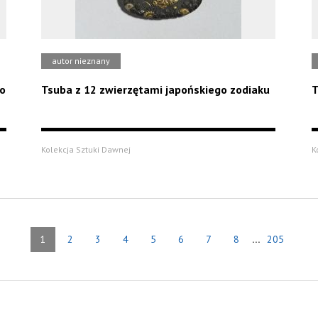
autor nieznany
go
Tsuba z 12 zwierzętami japońskiego zodiaku
T
Kolekcja Sztuki Dawnej
K
...
1
2
3
4
5
6
7
8
205