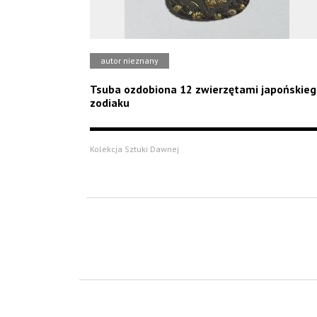
autor nieznany
Tsuba ozdobiona 12 zwierzętami japońskie
zodiaku
Kolekcja Sztuki Dawnej