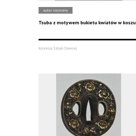
autor nieznany
Tsuba z motywem bukietu kwiatów w koszu
Kolekcja Sztuki Dawnej