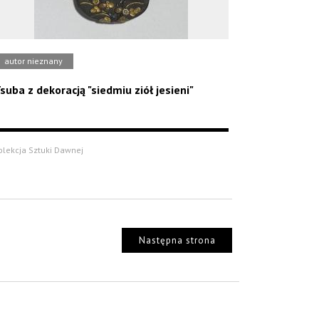
autor nieznany
suba z dekoracją "siedmiu ziół jesieni"
olekcja Sztuki Dawnej
Następna strona