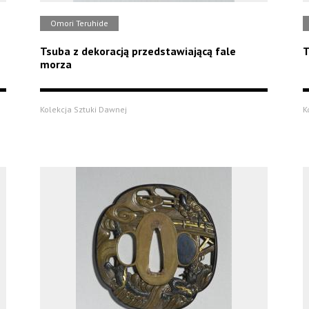
Omori Teruhide
Tsuba z dekoracją przedstawiającą fale
T
morza
Kolekcja Sztuki Dawnej
K