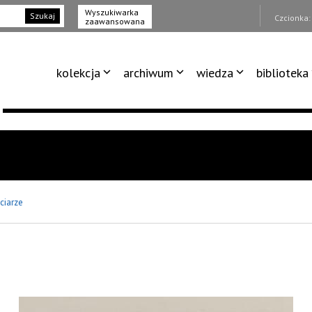
Wyszukiwarka
Szukaj
Czcionka
zaawansowana
kolekcja
archiwum
wiedza
biblioteka
ciarze