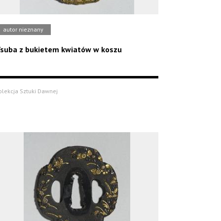
autor nieznany
suba z bukietem kwiatów w koszu
olekcja Sztuki Dawnej