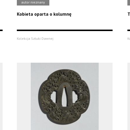
autor nieznany
Kobieta oparta o kolumnę
T
Kolekcja Sztuki Dawnej
K