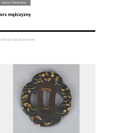
autor nieznany
ors mężczyzny
olekcja Sztuki Dawnej