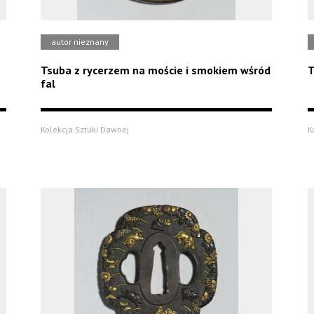
autor nieznany
Tsuba z rycerzem na moście i smokiem wśród
T
fal
Kolekcja Sztuki Dawnej
K