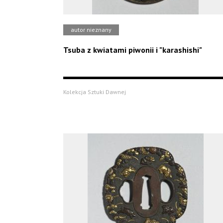
autor nieznany
Tsuba z kwiatami piwonii i "karashishi"
Kolekcja Sztuki Dawnej