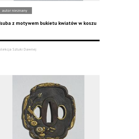
autor nieznany
suba z motywem bukietu kwiatów w koszu
olekcja Sztuki Dawnej