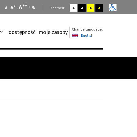
++
A
+
A
A
A
:
Kontrast:
A
A
A
A
Change language:
dostępność
moje zasoby
English