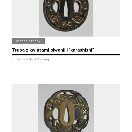
autor nieznany
Tsuba z kwiatami piwonii i "karashishi"
Kolekcja Sztuki Dawnej