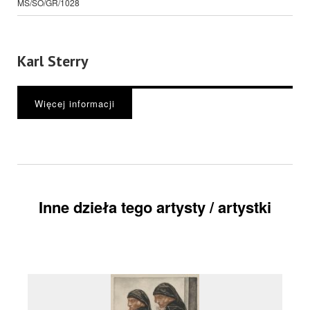
MS/SO/GR/1028
Karl Sterry
Więcej informacji
Inne dzieła tego artysty / artystki