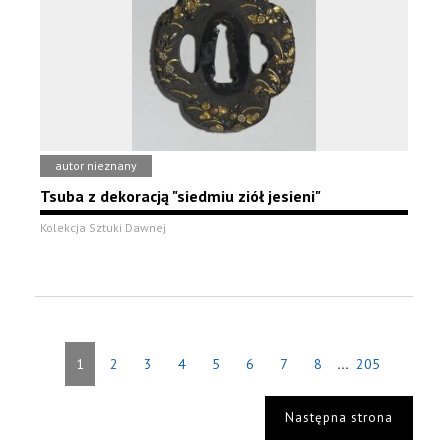
autor nieznany
Tsuba z dekoracją "siedmiu ziół jesieni"
Kolekcja Sztuki Dawnej
...
1
2
3
4
5
6
7
8
205
Następna strona