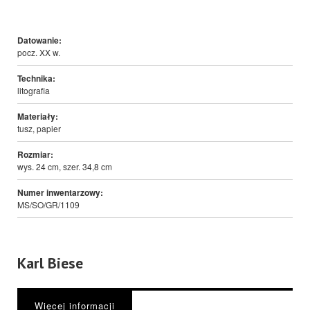
Datowanie:
pocz. XX w.
Technika:
litografia
Materiały:
tusz, papier
Rozmiar:
wys. 24 cm, szer. 34,8 cm
Numer inwentarzowy:
MS/SO/GR/1109
Karl Biese
Więcej informacji