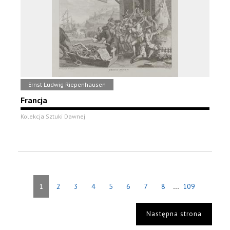
Ernst Ludwig Riepenhausen
Francja
Kolekcja Sztuki Dawnej
...
1
2
3
4
5
6
7
8
109
Następna strona