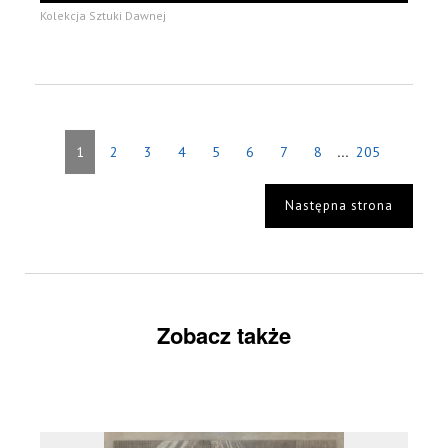
Kolekcja Sztuki Dawnej
...
1
2
3
4
5
6
7
8
205
Następna strona
Zobacz także