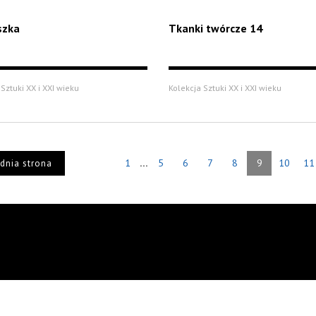
szka
Tkanki twórcze 14
Sztuki XX i XXI wieku
Kolekcja Sztuki XX i XXI wieku
...
1
5
6
7
8
9
10
11
dnia strona