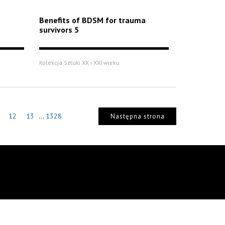
Benefits of BDSM for trauma
survivors 5
Kolekcja Sztuki XX i XXI wieku
...
12
13
1328
Następna strona