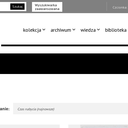
Wyszukiwarka
Szukaj
Czcionka
zaawansowana
kolekcja
archiwum
wiedza
biblioteka
anie:
Czas nabycia (najnowsze)