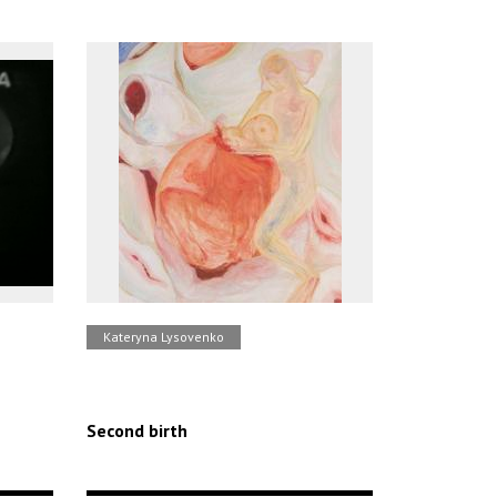
Kateryna Lysovenko
Second birth