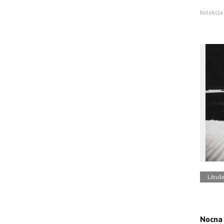
Kolekcja 
Libuš
Nocna