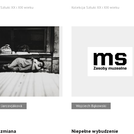
Sztuki XX i XXI wieku
Kolekcja Sztuki XX i XXI wieku
e Jarcovjáková
Wojciech Bąkowski
 zmiana
Niepełne wybudzenie