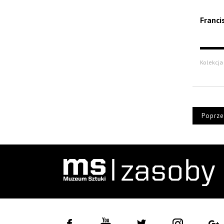
Franci
Kolekcja 
Poprze