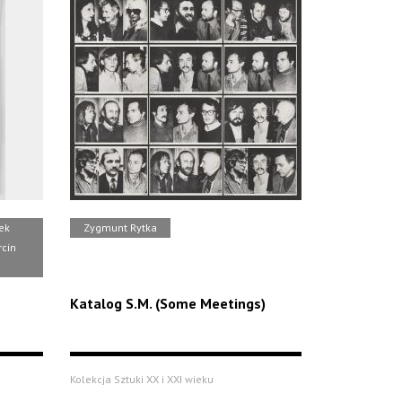
ek
Zygmunt Rytka
rcin
Katalog S.M. (Some Meetings)
Kolekcja Sztuki XX i XXI wieku