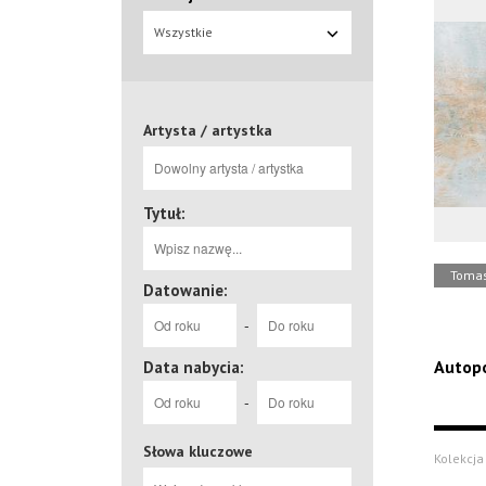
Wszystkie
Artysta / artystka
Tytuł:
Tomas
Datowanie:
-
Autopo
Data nabycia:
-
Słowa kluczowe
Kolekcja 