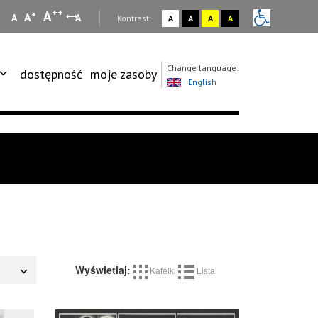
++
A
+
A
A
A
:
Kontrast:
A
A
A
A
Change language:
dostępność
moje zasoby
English
Wyświetlaj:
Kafelki
Lista