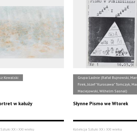
z Kowalski
Grupa Ładnie (Rafał Bujnowski, Mar
Firek, Józef "Kurosawa" Tomczyk, Ma
Maciejowski, Wilhelm Sasnal)
rtret w kałuży
Słynne Pismo we Wtorek
Sztuki XX i XXI wieku
Kolekcja Sztuki XX i XXI wieku