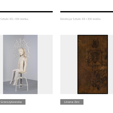
Sztuki XX i XXI wieku
Kolekcja Sztuki XX i XXI wieku
 Grzeszykowska
Liliana Zeic