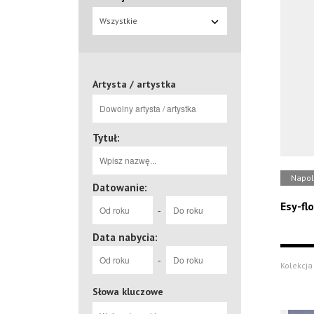
Wszystkie
Artysta / artystka
Tytuł:
Napol
Datowanie:
Esy-fl
-
Data nabycia:
-
Kolekcja 
Słowa kluczowe