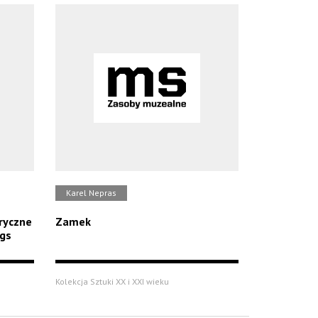
Karel Nepras
ryczne
Zamek
ngs
Kolekcja Sztuki XX i XXI wieku