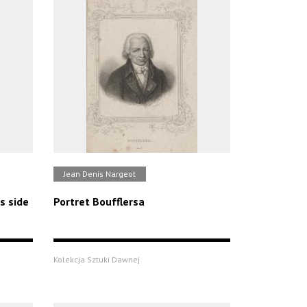
Jean Denis Nargeot
s side
Portret Boufflersa
Kolekcja Sztuki Dawnej