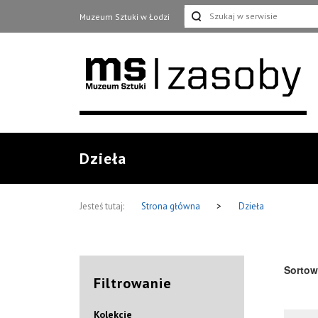
Muzeum Sztuki w Łodzi
Dzieła
Jesteś tutaj:
Strona główna
>
Dzieła
Sortow
Filtrowanie
Kolekcje