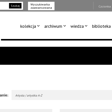
Wyszukiwarka
Szukaj
Czcionka
zaawansowana
kolekcja
archiwum
wiedza
biblioteka
anie:
Artysta / artystka A-Z