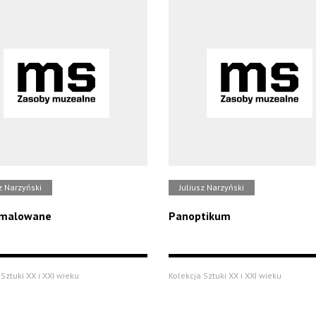
z Narzyński
Juliusz Narzyński
 malowane
Panoptikum
Sztuki XX i XXI wieku
Kolekcja Sztuki XX i XXI wieku