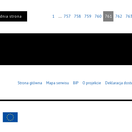
...
1
757
758
759
760
761
762
76
dnia strona
Strona główna
Mapa serwisu
BIP
O projekcie
Deklaracja dost