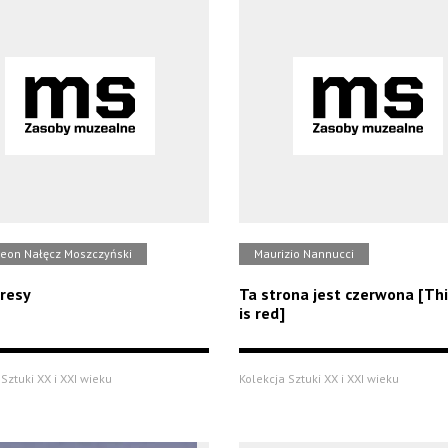
eon Nałęcz Moszczyński
Maurizio Nannucci
oresy
Ta strona jest czerwona [Thi
is red]
Sztuki XX i XXI wieku
Kolekcja Sztuki XX i XXI wieku