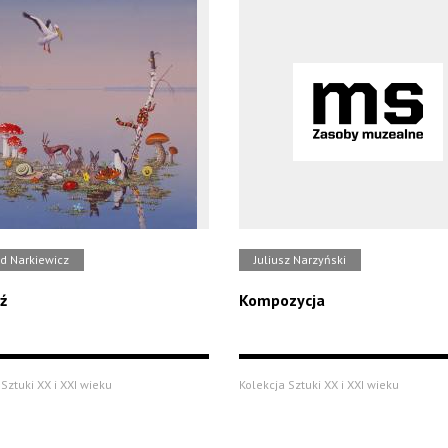
d Narkiewicz
Juliusz Narzyński
ź
Kompozycja
Sztuki XX i XXI wieku
Kolekcja Sztuki XX i XXI wieku