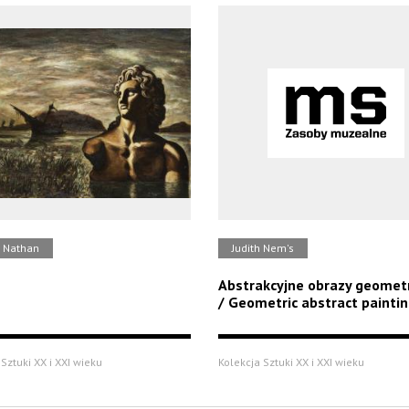
o Nathan
Judith Nem's
Abstrakcyjne obrazy geomet
/ Geometric abstract painti
Sztuki XX i XXI wieku
Kolekcja Sztuki XX i XXI wieku