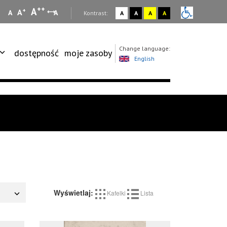
++
A
+
A
A
A
:
Kontrast:
A
A
A
A
Change language:
dostępność
moje zasoby
English
Wyświetlaj:
Kafelki
Lista