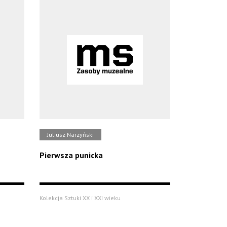
Juliusz Narzyński
Pierwsza punicka
Kolekcja Sztuki XX i XXI wieku