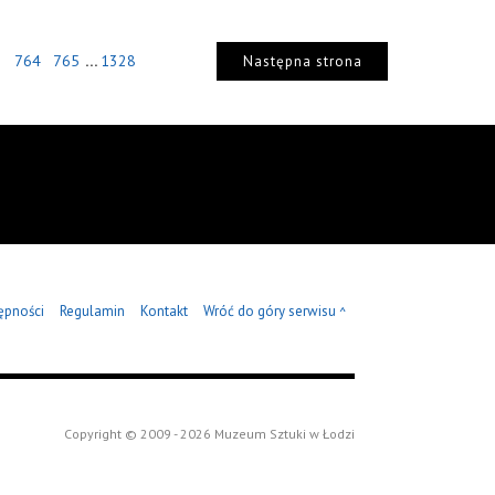
...
3
764
765
1328
Następna strona
ępności
Regulamin
Kontakt
Wróć do góry serwisu
^
Copyright © 2009 - 2026 Muzeum Sztuki w Łodzi