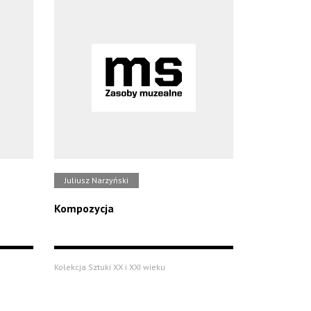
Juliusz Narzyński
Kompozycja
Kolekcja Sztuki XX i XXI wieku