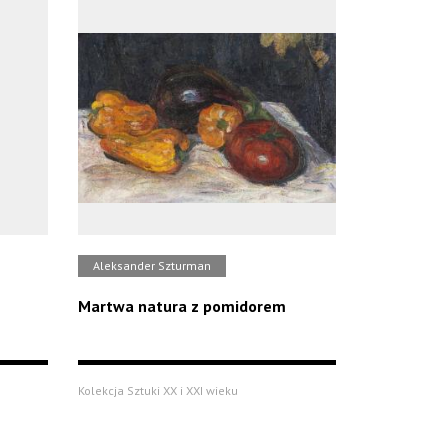
Aleksander Szturman
Martwa natura z pomidorem
Kolekcja Sztuki XX i XXI wieku