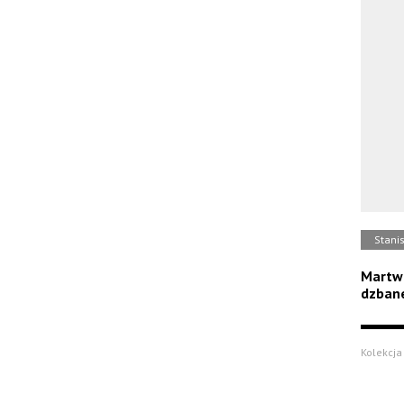
Stani
Martw
dzban
Kolekcja 