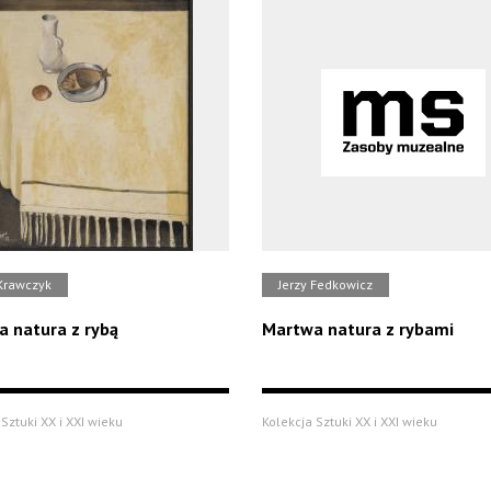
 Krawczyk
Jerzy Fedkowicz
 natura z rybą
Martwa natura z rybami
Sztuki XX i XXI wieku
Kolekcja Sztuki XX i XXI wieku