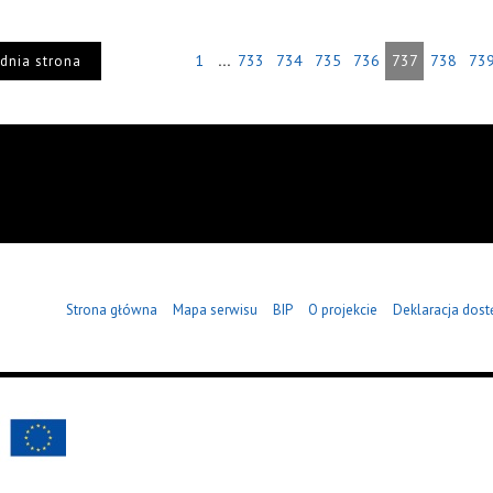
...
1
733
734
735
736
737
738
73
dnia strona
Strona główna
Mapa serwisu
BIP
O projekcie
Deklaracja dost