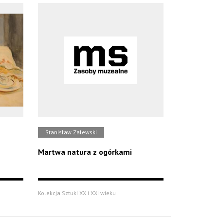
Stanisław Zalewski
Martwa natura z ogórkami
Kolekcja Sztuki XX i XXI wieku