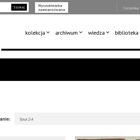
Wyszukiwarka
Szukaj
Czcionka
zaawansowana
kolekcja
archiwum
wiedza
biblioteka
anie:
Tytuł Z-A