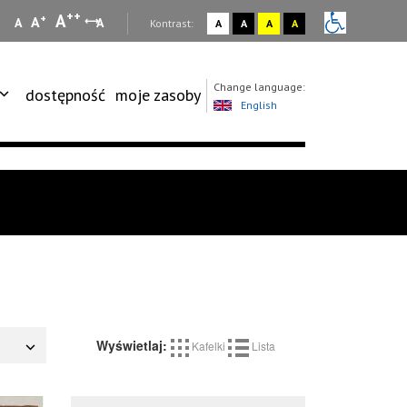
++
A
+
A
A
A
:
Kontrast:
A
A
A
A
Change language:
dostępność
moje zasoby
English
Wyświetlaj:
Kafelki
Lista