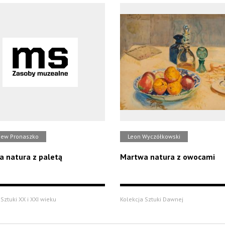
iew Pronaszko
Leon Wyczółkowski
 natura z paletą
Martwa natura z owocami
Sztuki XX i XXI wieku
Kolekcja Sztuki Dawnej