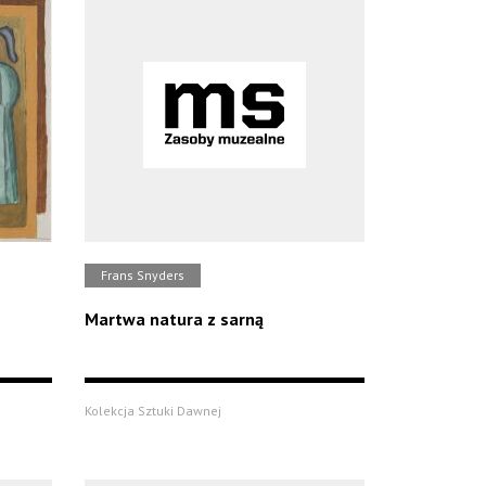
Frans Snyders
Martwa natura z sarną
Kolekcja Sztuki Dawnej