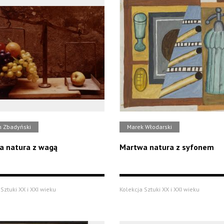
n Zbadyński
Marek Włodarski
a natura z wagą
Martwa natura z syfonem
Sztuki XX i XXI wieku
Kolekcja Sztuki XX i XXI wieku