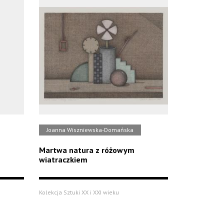
Joanna Wiszniewska-Domańska
Martwa natura z różowym
wiatraczkiem
Kolekcja Sztuki XX i XXI wieku