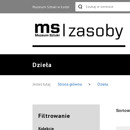
Muzeum Sztuki w Łodzi
Dzieła
Jesteś tutaj:
Strona główna
>
Dzieła
Sortow
Filtrowanie
Kolekcje