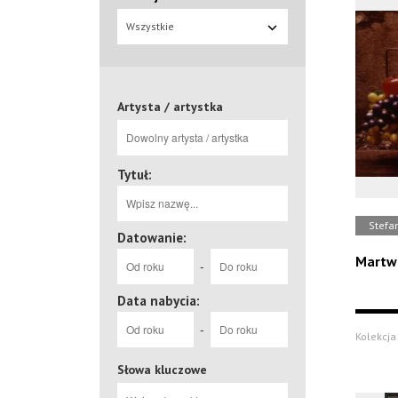
Wszystkie
Artysta / artystka
Tytuł:
Stefa
Datowanie:
Martw
-
Data nabycia:
-
Kolekcja 
Słowa kluczowe