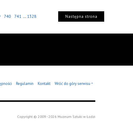
...
9
740
741
1328
Następna strona
ępności
Regulamin
Kontakt
Wróć do góry serwisu
^
Copyright © 2009 - 2026 Muzeum Sztuki w Łodzi