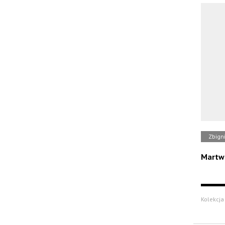
Zbign
Martwa
Kolekcja 