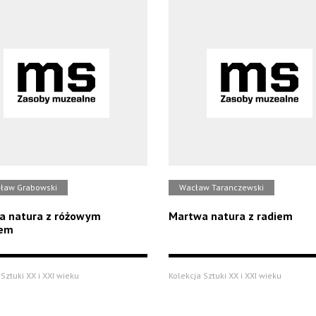
sław Grabowski
Wacław Taranczewski
a natura z różowym
Martwa natura z radiem
em
Sztuki XX i XXI wieku
Kolekcja Sztuki XX i XXI wieku