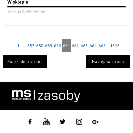
W sklepie
Kolekcja Sztuki Dawnej
...
...
1
657
658
659
660
661
662
663
664
665
1328
Poprzednia strona
Następna strona