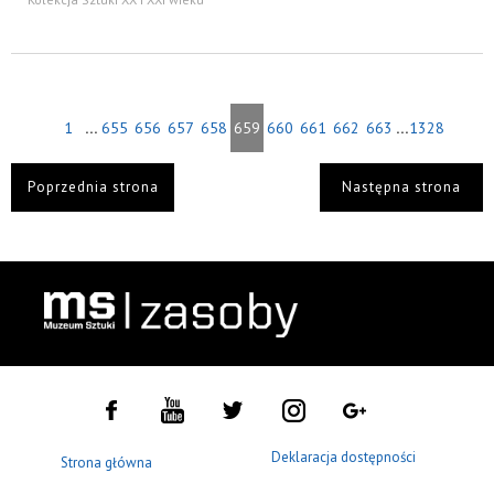
...
...
1
655
656
657
658
659
660
661
662
663
1328
Poprzednia strona
Następna strona
Deklaracja dostępności
Strona główna