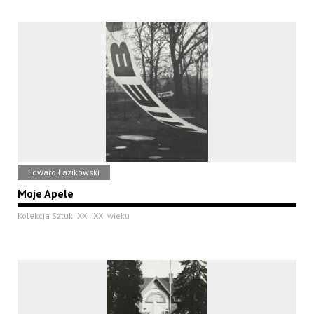
Edward Łazikowski
Moje Apele
Kolekcja Sztuki XX i XXI wieku