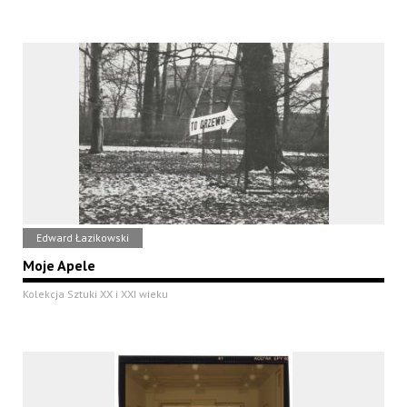
Edward Łazikowski
Moje Apele
Kolekcja Sztuki XX i XXI wieku