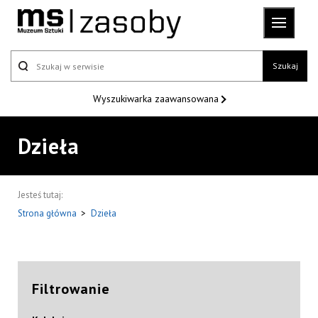
Szukaj
Wyszukiwarka
zaawansowana
Dzieła
Jesteś tutaj:
Strona główna
>
Dzieła
Filtrowanie