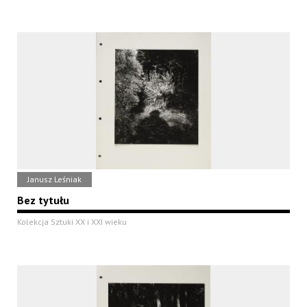
Janusz Leśniak
Bez tytułu
Kolekcja Sztuki XX i XXI wieku