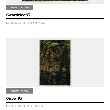
Janusz Leśniak
Gwoździec 93
Kolekcja Sztuki XX i XXI wieku
Janusz Leśniak
Ojców 93
Kolekcja Sztuki XX i XXI wieku