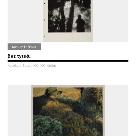
Janusz Leśniak
Bez tytułu
Kolekcja Sztuki XX i XXI wieku