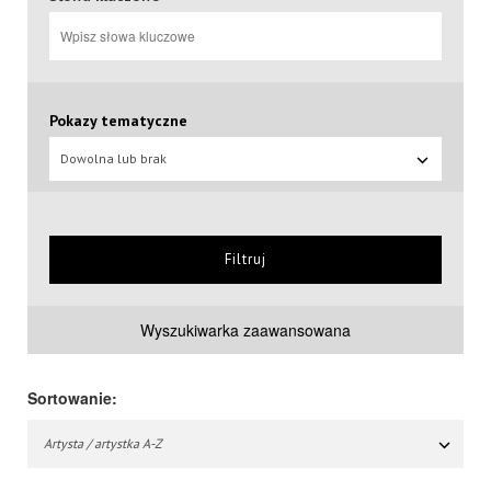
Pokazy tematyczne
Dowolna lub brak
Filtruj
Wyszukiwarka zaawansowana
Sortowanie:
Artysta / artystka A-Z