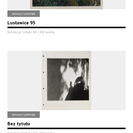
Janusz Leśniak
Lusławice 95
Kolekcja Sztuki XX i XXI wieku
Janusz Leśniak
Bez tytułu
Kolekcja Sztuki XX i XXI wieku