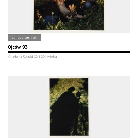
Janusz Leśniak
Ojców 93
Kolekcja Sztuki XX i XXI wieku