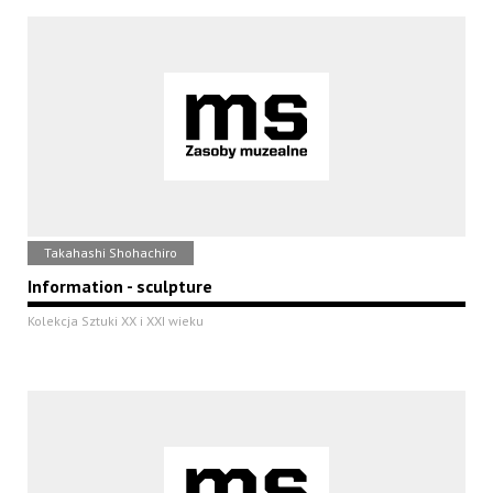
Takahashi Shohachiro
Information - sculpture
Kolekcja Sztuki XX i XXI wieku