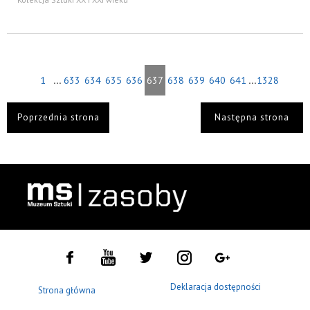
...
...
1
633
634
635
636
637
638
639
640
641
1328
Poprzednia strona
Następna strona
Deklaracja dostępności
Strona główna