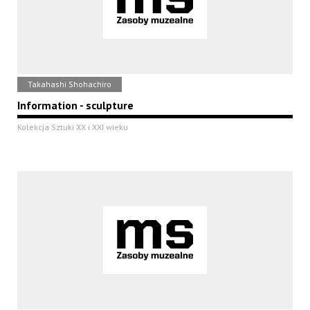
Takahashi Shohachiro
Information - sculpture
Kolekcja Sztuki XX i XXI wieku