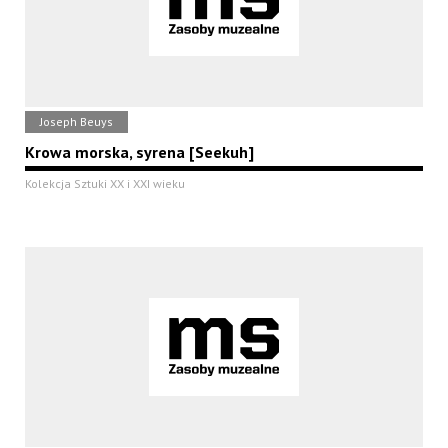
Joseph Beuys
Krowa morska, syrena [Seekuh]
Kolekcja Sztuki XX i XXI wieku