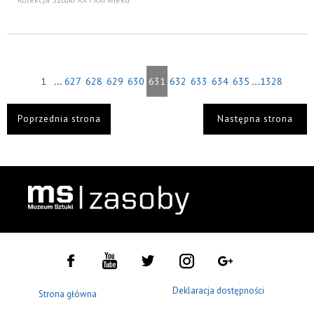
...
...
1
627
628
629
630
631
632
633
634
635
1328
Poprzednia strona
Następna strona
Deklaracja dostępności
Strona główna