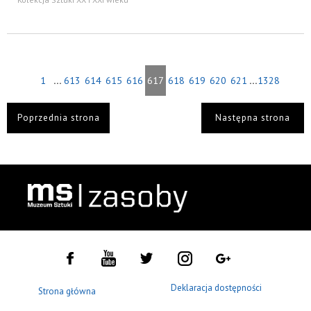
...
...
1
613
614
615
616
617
618
619
620
621
1328
Poprzednia strona
Następna strona
Deklaracja dostępności
Strona główna