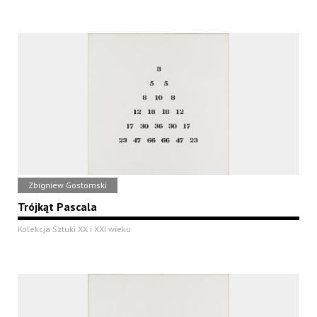
Zbigniew Gostomski
Trójkąt Pascala
Kolekcja Sztuki XX i XXI wieku