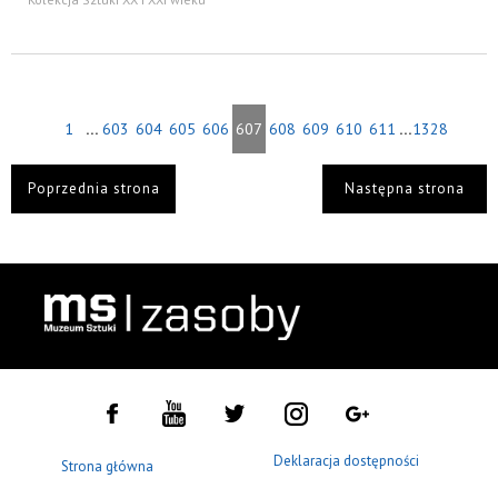
...
...
1
603
604
605
606
607
608
609
610
611
1328
Poprzednia strona
Następna strona
Deklaracja dostępności
Strona główna