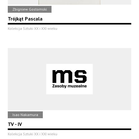
Zbigniew Gostomski
Trójkąt Pascala
Kolekcja Sztuki XX i XXI wieku
Isao Nakamura
TV - IV
Kolekcja Sztuki XX i XXI wieku