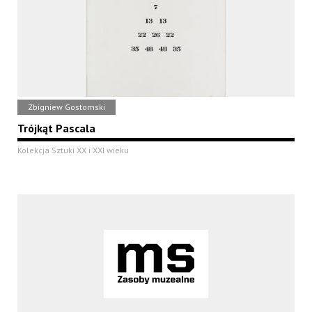
Zbigniew Gostomski
Trójkąt Pascala
Kolekcja Sztuki XX i XXI wieku