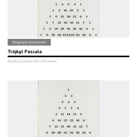
Zbigniew Gostomski
Trójkąt Pascala
Kolekcja Sztuki XX i XXI wieku