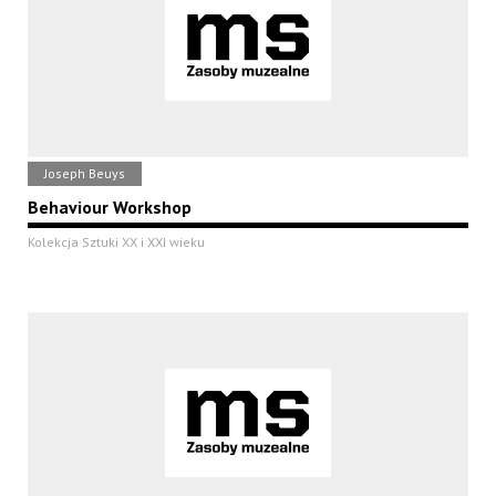
Joseph Beuys
Behaviour Workshop
Kolekcja Sztuki XX i XXI wieku