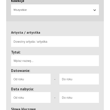
Kolekcje
Wszystkie
Artysta / artystka
Tytuł:
Datowanie:
-
Data nabycia:
-
Słowa kluczowe