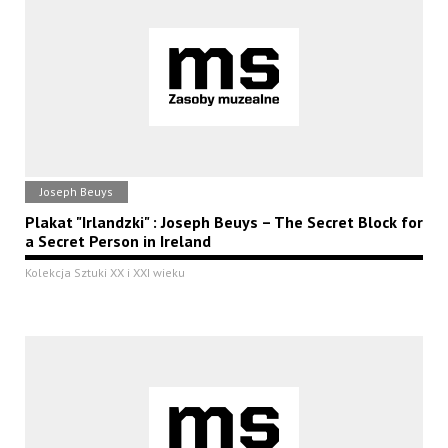
Joseph Beuys
Plakat "Irlandzki" : Joseph Beuys – The Secret Block for
a Secret Person in Ireland
Kolekcja Sztuki XX i XXI wieku