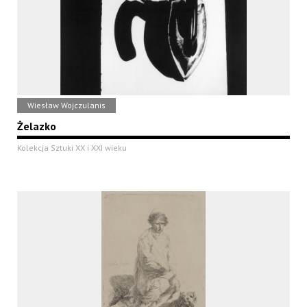
Wiesław Wojczulanis
Żelazko
Kolekcja Sztuki XX i XXI wieku