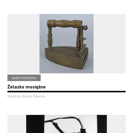
autor nieznany
Żelazko mosiężne
Kolekcja Sztuki Dawnej