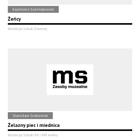
Kazimierz Szermętowski
Żeńcy
Kolekcja Sztuki Dawnej
Stanisław Grabowski
Żelazny piec i miednica
Kolekcja Sztuki XX i XXI wieku