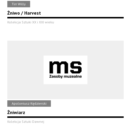
Tirr Willy
Żniwo / Harvest
Kolekcja Sztuki XX i XXI wieku
Apoloniusz Kędzierski
Żniwiarz
Kolekcja Sztuki Dawnej