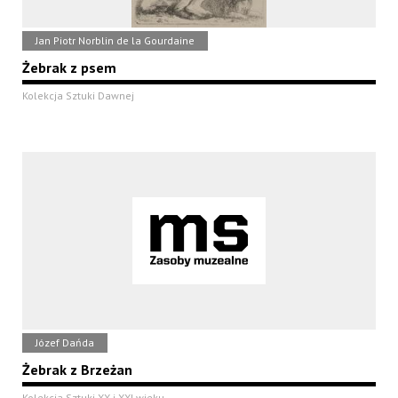
Jan Piotr Norblin de la Gourdaine
Żebrak z psem
Kolekcja Sztuki Dawnej
Józef Dańda
Żebrak z Brzeżan
Kolekcja Sztuki XX i XXI wieku