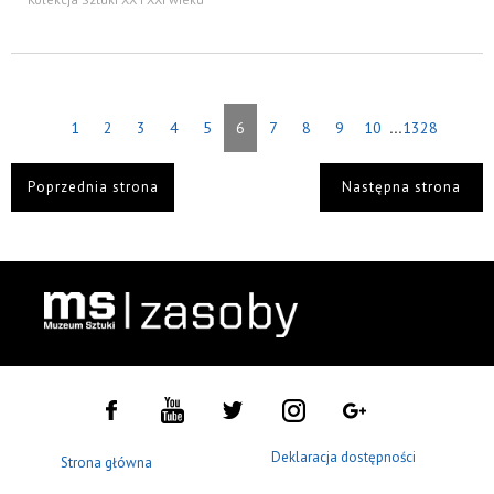
...
1
2
3
4
5
6
7
8
9
10
1328
Poprzednia strona
Następna strona
Deklaracja dostępności
Strona główna