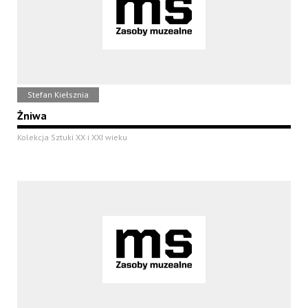
Stefan Kiełsznia
Żniwa
Kolekcja Sztuki XX i XXI wieku