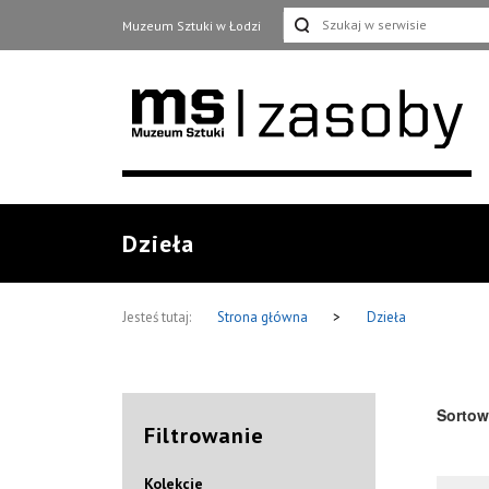
Muzeum Sztuki w Łodzi
Dzieła
Jesteś tutaj:
Strona główna
>
Dzieła
Sortow
Filtrowanie
Kolekcje