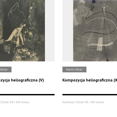
Hiller
Karol Hiller
ycja heliograficzna (V)
Kompozycja heliograficzna (X
Sztuki XX i XXI wieku
Kolekcja Sztuki XX i XXI wieku