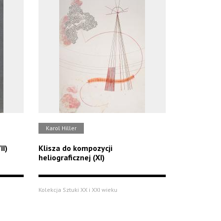
Karol Hiller
II)
Klisza do kompozycji
heliograficznej (XI)
Kolekcja Sztuki XX i XXI wieku