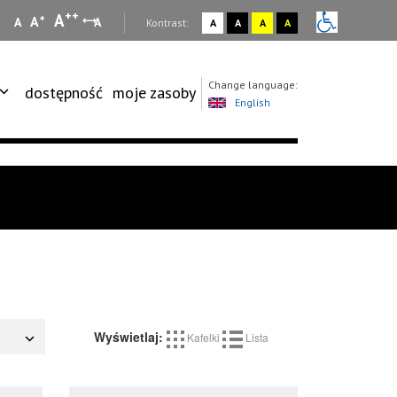
++
A
+
A
A
A
:
Kontrast:
A
A
A
A
Change language:
dostępność
moje zasoby
English
Wyświetlaj:
Kafelki
Lista