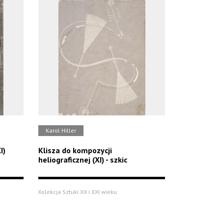
Karol Hiller
I)
Klisza do kompozycji
heliograficznej (XI) - szkic
Kolekcja Sztuki XX i XXI wieku