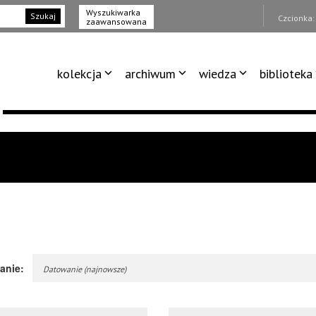
Wyszukiwarka
Szukaj
Czcionka
zaawansowana
kolekcja
archiwum
wiedza
biblioteka
anie:
Datowanie (najnowsze)