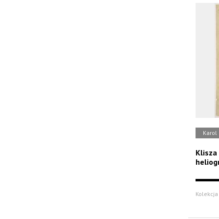
Karol 
Klisza
heliogr
Kolekcja 