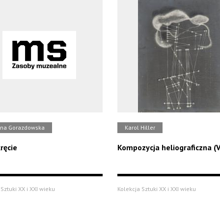
yna Gorazdowska
Karol Hiller
ręcie
Kompozycja heliograficzna (V
Sztuki XX i XXI wieku
Kolekcja Sztuki XX i XXI wieku