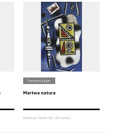
Fernand Léger
a
Martwa natura
Kolekcja Sztuki XX i XXI wieku