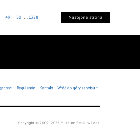
...
49
50
1328
Następna strona
ępności
Regulamin
Kontakt
Wróć do góry serwisu
^
Copyright © 2009 - 2026 Muzeum Sztuki w Łodzi