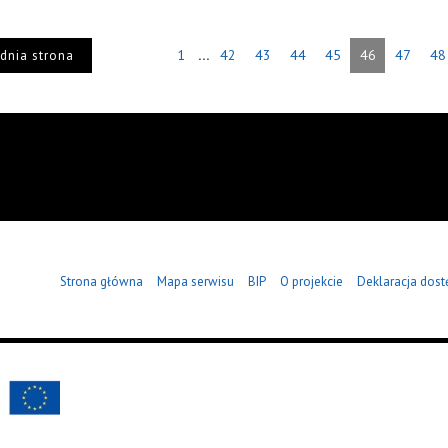
...
1
42
43
44
45
46
47
48
dnia strona
Strona główna
Mapa serwisu
BIP
O projekcie
Deklaracja dost