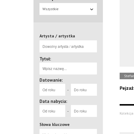
Wszystkie
Artysta / artystka
Tytuł:
Stefan
Datowanie:
Pejzaż
-
Data nabycia:
-
Kolekcja 
Słowa kluczowe