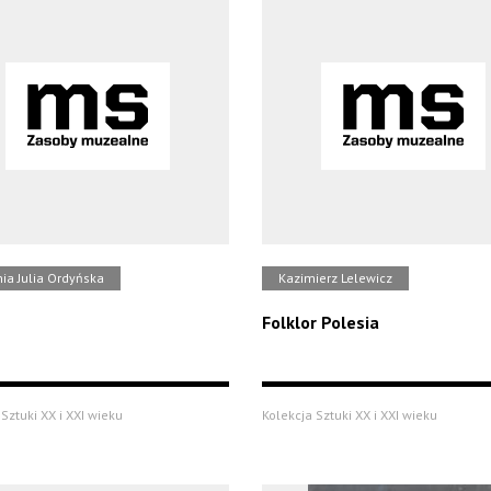
ia Julia Ordyńska
Kazimierz Lelewicz
Folklor Polesia
Sztuki XX i XXI wieku
Kolekcja Sztuki XX i XXI wieku