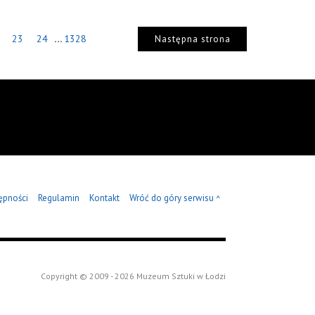
...
23
24
1328
Następna strona
ępności
Regulamin
Kontakt
Wróć do góry serwisu
^
Copyright © 2009 - 2026 Muzeum Sztuki w Łodzi