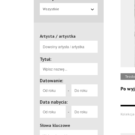
Wszystkie
Artysta / artystka
Tytuł:
Teodo
Datowanie:
Po wyj
-
Data nabycia:
-
Kolekcja
Słowa kluczowe