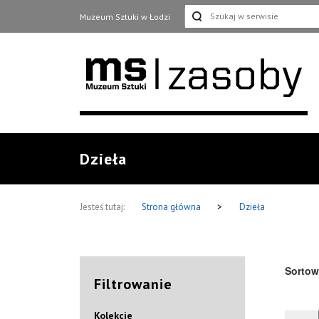
Muzeum Sztuki w Łodzi
Dzieła
Jesteś tutaj:
Strona główna
>
Dzieła
Sortow
Filtrowanie
Kolekcje