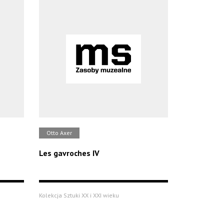
Otto Axer
Les gavroches IV
Kolekcja Sztuki XX i XXI wieku