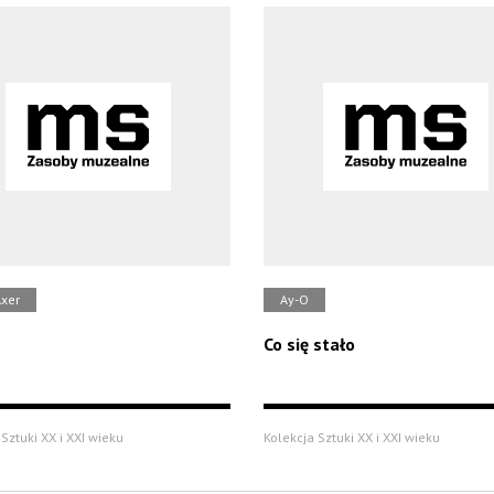
Axer
Ay-O
Co się stało
Sztuki XX i XXI wieku
Kolekcja Sztuki XX i XXI wieku