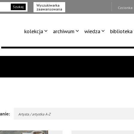
Wyszukiwarka
Szukaj
Czcionka
zaawansowana
kolekcja
archiwum
wiedza
biblioteka
anie:
Artysta / artystka A-Z