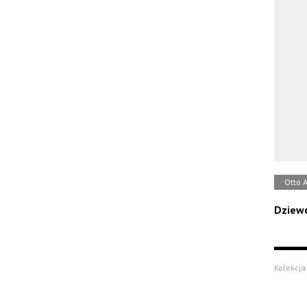
Otto 
Dziewc
Kolekcja 