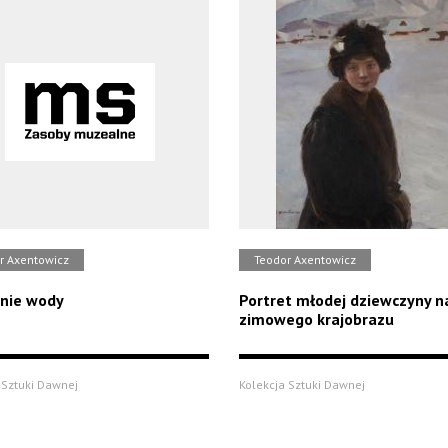
r Axentowicz
Teodor Axentowicz
nie wody
Portret młodej dziewczyny n
zimowego krajobrazu
 Sztuki Dawnej
Kolekcja Sztuki Dawnej