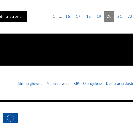
...
1
16
17
18
19
20
21
22
dnia strona
Strona główna
Mapa serwisu
BIP
O projekcie
Deklaracja dost