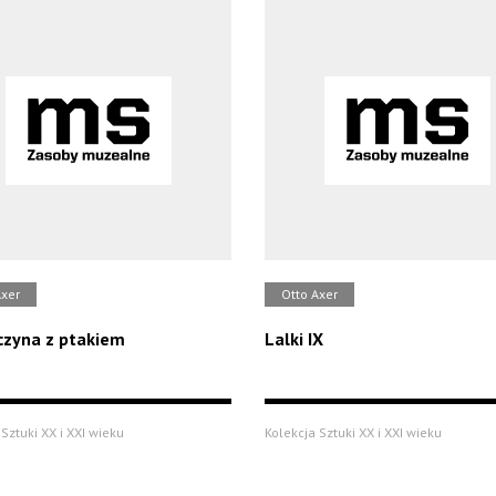
Axer
Otto Axer
zyna z ptakiem
Lalki IX
Sztuki XX i XXI wieku
Kolekcja Sztuki XX i XXI wieku