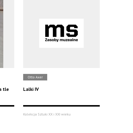
Otto Axer
a tle
Lalki IV
Kolekcja Sztuki XX i XXI wieku