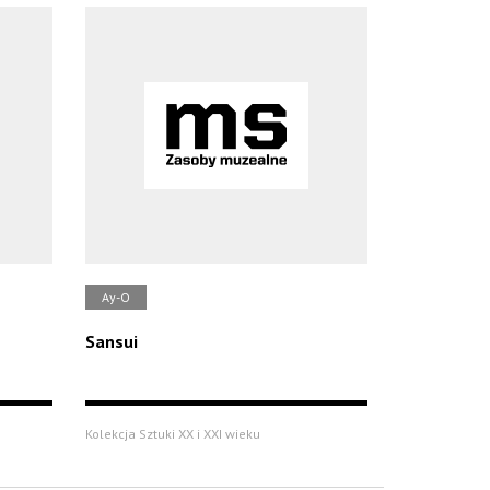
Ay-O
Sansui
Kolekcja Sztuki XX i XXI wieku