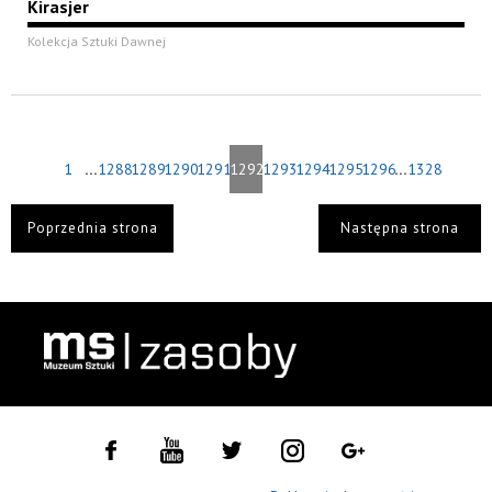
Kirasjer
Kolekcja Sztuki Dawnej
...
...
1
1288
1289
1290
1291
1292
1293
1294
1295
1296
1328
Poprzednia strona
Następna strona