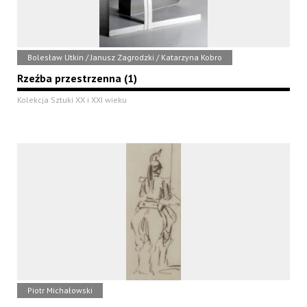
Bolesław Utkin / Janusz Zagrodzki / Katarzyna Kobro
Rzeźba przestrzenna (1)
Kolekcja Sztuki XX i XXI wieku
Piotr Michałowski