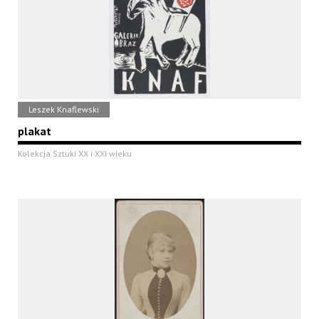
Leszek Knaflewski
plakat
Kolekcja Sztuki XX i XXI wieku