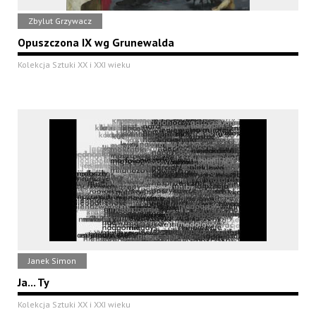
Zbylut Grzywacz
Opuszczona IX wg Grunewalda
Kolekcja Sztuki XX i XXI wieku
Janek Simon
Ja... Ty
Kolekcja Sztuki XX i XXI wieku