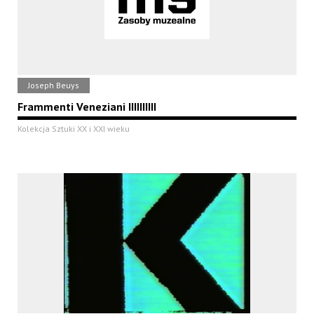
Joseph Beuys
Frammenti Veneziani IIIIIIIIII
Kolekcja Sztuki XX i XXI wieku