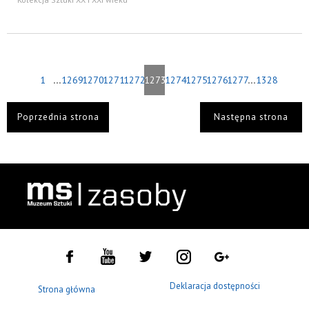
...
...
1
1269
1270
1271
1272
1273
1274
1275
1276
1277
1328
Poprzednia strona
Następna strona
Deklaracja dostępności
Strona główna