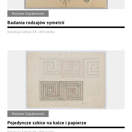
Wacław Szpakowski
Badania rodzajów symetrii
Kolekcja Sztuki XX i XXI wieku
Wacław Szpakowski
Pojedyncze szkice na kalce i papierze
Kolekcja Sztuki XX i XXI wieku