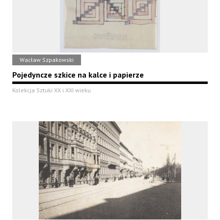
Wacław Szpakowski
Pojedyncze szkice na kalce i papierze
Kolekcja Sztuki XX i XXI wieku