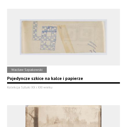
Wacław Szpakowski
Pojedyncze szkice na kalce i papierze
Kolekcja Sztuki XX i XXI wieku