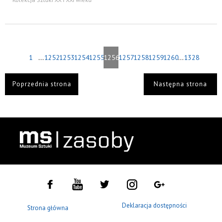
...
...
1
1252
1253
1254
1255
1256
1257
1258
1259
1260
1328
Poprzednia strona
Następna strona
Deklaracja dostępności
Strona główna