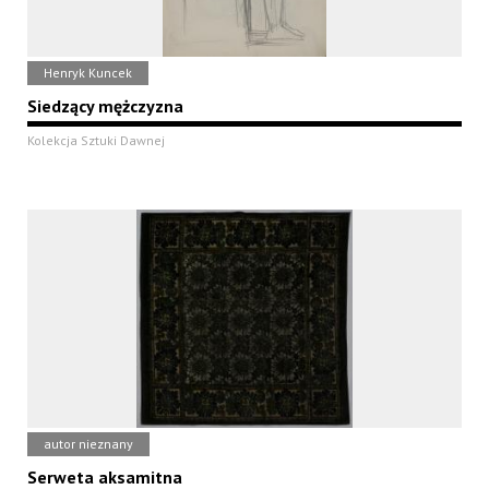
Henryk Kuncek
Siedzący mężczyzna
Kolekcja Sztuki Dawnej
autor nieznany
Serweta aksamitna