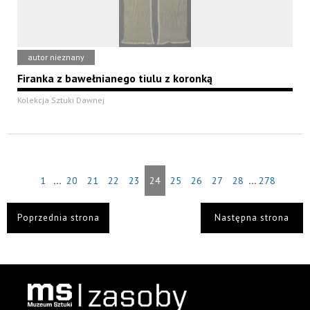
autor nieznany
Firanka z bawełnianego tiulu z koronką
Kolekcja Sztuki Dawnej
...
...
1
20
21
22
23
24
25
26
27
28
278
Poprzednia strona
Następna strona