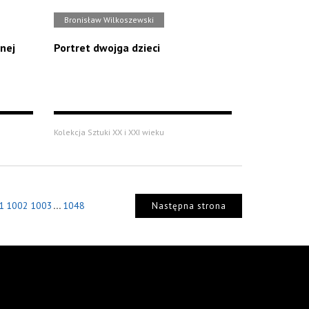
Bronisław Wilkoszewski
tnej
Portret dwojga dzieci
Kolekcja Sztuki XX i XXI wieku
...
1
1002
1003
1048
Następna strona