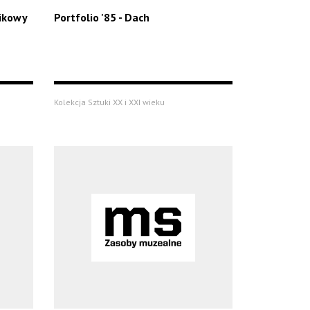
nikowy
Portfolio '85 - Dach
Kolekcja Sztuki XX i XXI wieku