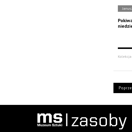
Janus
Pokiwa
niedzi
Kolekcja 
Poprze