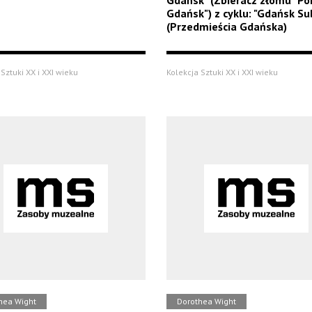
Gdańsk" (Zbieracz złomu "Po
Gdańsk") z cyklu: "Gdańsk Su
(Przedmieścia Gdańska)
Sztuki XX i XXI wieku
Kolekcja Sztuki XX i XXI wieku
hea Wight
Dorothea Wight