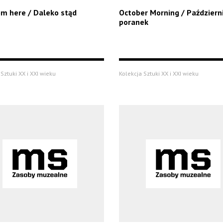
om here / Daleko stąd
October Morning / Paździer
poranek
Sztuki XX i XXI wieku
Kolekcja Sztuki XX i XXI wieku