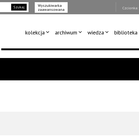
Wyszukiwarka
Szukaj
Czcionka
zaawansowana
kolekcja
archiwum
wiedza
biblioteka