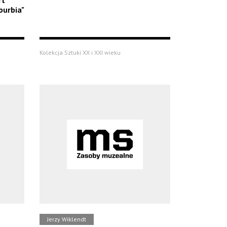
rt
burbia"
Kolekcja Sztuki XX i XXI wieku
Jerzy Wiklendt