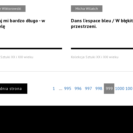
z Wiktorowski
Micha Wilatch
j mi bardzo długo - w
Dans l'espace bleu / W błęki
elę
przestrzeni.
Sztuki XX i XXI wieku
Kolekcja Sztuki XX i XXI wieku
...
1
995
996
997
998
999
1000
100
dnia strona