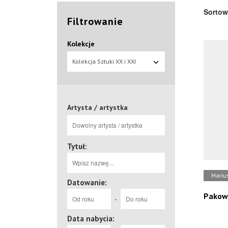
Sortow
Filtrowanie
Kolekcje
Kolekcja Sztuki XX i XXI
wieku
Artysta / artystka
Tytuł:
Mariu
Datowanie:
Pakowa
-
Data nabycia: