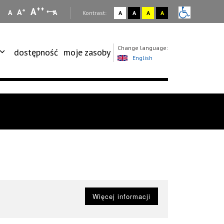
++
A
+
A
A
A
:
Kontrast:
A
A
A
A
Change language:
dostępność
moje zasoby
English
Więcej informacji