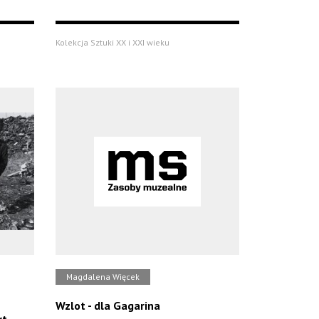
Kolekcja Sztuki XX i XXI wieku
Magdalena Więcek
Wzlot - dla Gagarina