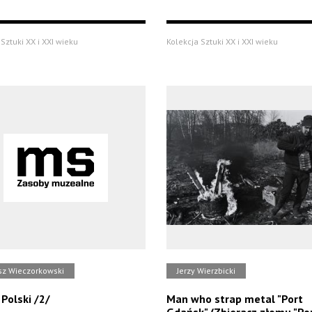
Sztuki XX i XXI wieku
Kolekcja Sztuki XX i XXI wieku
sz Wieczorkowski
Jerzy Wierzbicki
 Polski /2/
Man who strap metal "Port