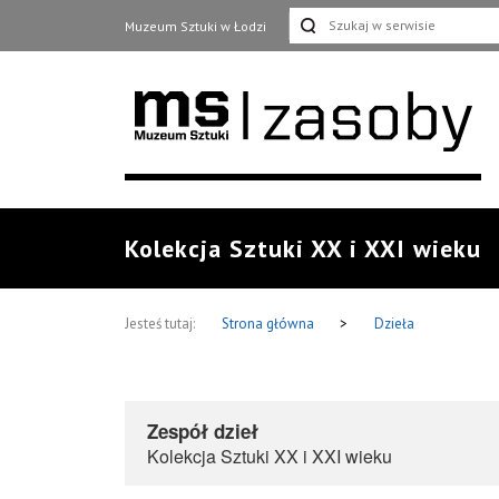
Muzeum Sztuki w Łodzi
Kolekcja Sztuki XX i XXI wieku
Jesteś tutaj:
Strona główna
>
Dzieła
Zespół dzieł
Kolekcja Sztuki XX i XXI wieku