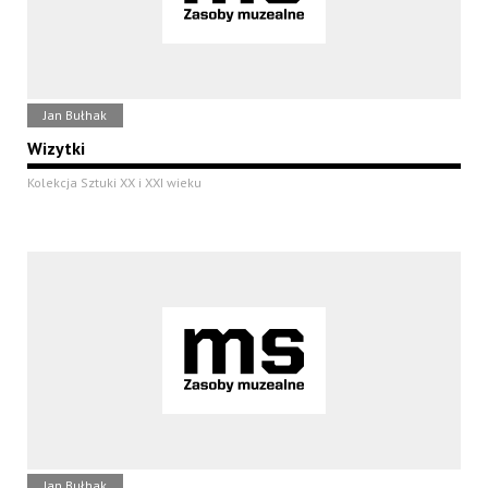
Jan Bułhak
Wizytki
Kolekcja Sztuki XX i XXI wieku
Jan Bułhak