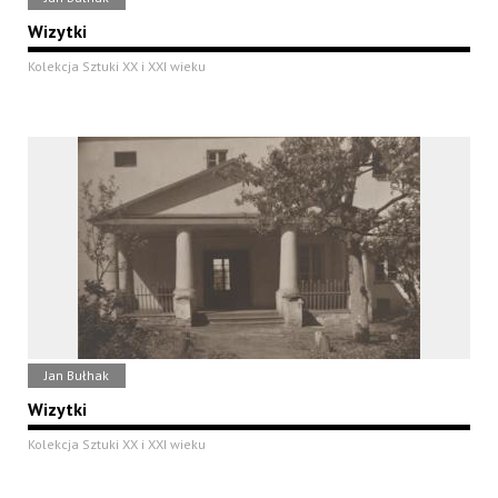
Wizytki
Kolekcja Sztuki XX i XXI wieku
Jan Bułhak
Wizytki
Kolekcja Sztuki XX i XXI wieku