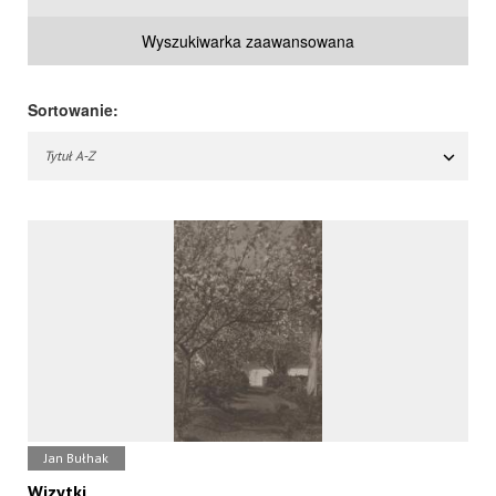
Wyszukiwarka zaawansowana
Sortowanie:
Tytuł A-Z
Jan Bułhak
Wizytki