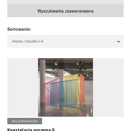
Wyszukiwarka zaawansowana
Sortowanie:
Artysta / artystka Z-A
Alicja Bielawska
Konstelacja poranna II