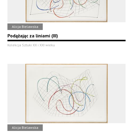
Alicja Bielawska
Podążając za liniami (III)
Kolekcja Sztuki XX i XXI wieku
Alicja Bielawska