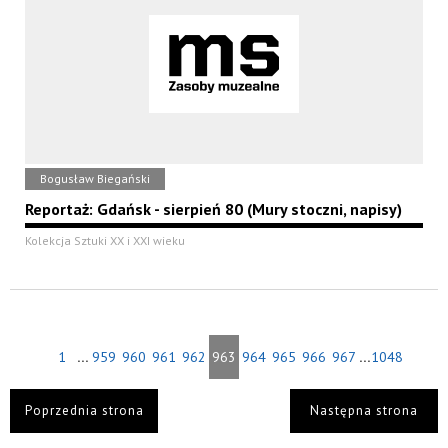
Bogusław Biegański
Reportaż: Gdańsk - sierpień 80 (Mury stoczni, napisy)
Kolekcja Sztuki XX i XXI wieku
...
...
1
959
960
961
962
963
964
965
966
967
1048
Poprzednia strona
Następna strona