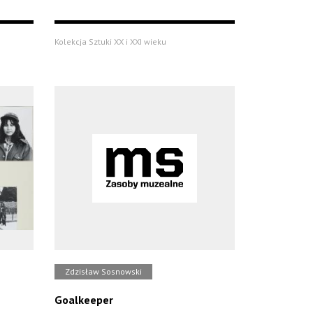
Kolekcja Sztuki XX i XXI wieku
Zdzisław Sosnowski
Goalkeeper