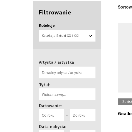
Sortow
Filtrowanie
Kolekcje
Kolekcja Sztuki XX i XXI
wieku
Artysta / artystka
Tytuł:
Zdzis
Datowanie:
Goalk
-
Data nabycia: