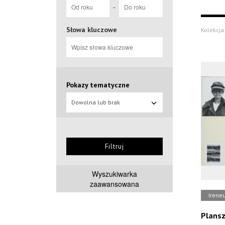
-
Słowa kluczowe
Kolekcja 
Pokazy tematyczne
Dowolna lub brak
Filtruj
Wyszukiwarka
zaawansowana
Ireneu
Plansza