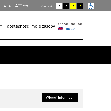
++
A
+
A
A
A
:
Kontrast:
A
A
A
A
Change language:
dostępność
moje zasoby
English
Więcej informacji