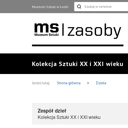
Muzeum Sztuki w Łodzi
Kolekcja Sztuki XX i XXI wieku
Jesteś tutaj:
Strona główna
>
Dzieła
Zespół dzieł
Kolekcja Sztuki XX i XXI wieku