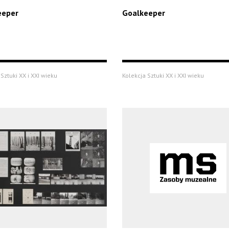
eeper
Goalkeeper
Sztuki XX i XXI wieku
Kolekcja Sztuki XX i XXI wieku