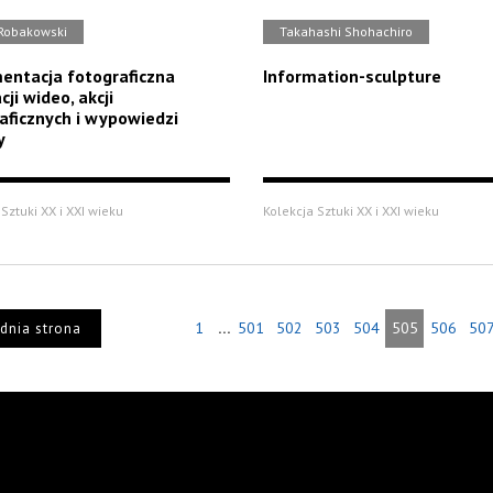
 Robakowski
Takahashi Shohachiro
ntacja fotograficzna
Information-sculpture
cji wideo, akcji
aficznych i wypowiedzi
y
Sztuki XX i XXI wieku
Kolekcja Sztuki XX i XXI wieku
...
1
501
502
503
504
505
506
50
dnia strona