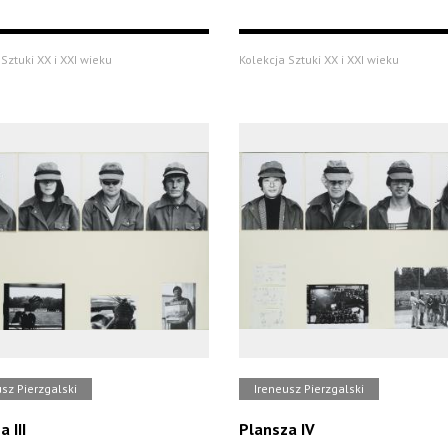
Sztuki XX i XXI wieku
Kolekcja Sztuki XX i XXI wieku
sz Pierzgalski
Ireneusz Pierzgalski
 III
Plansza IV