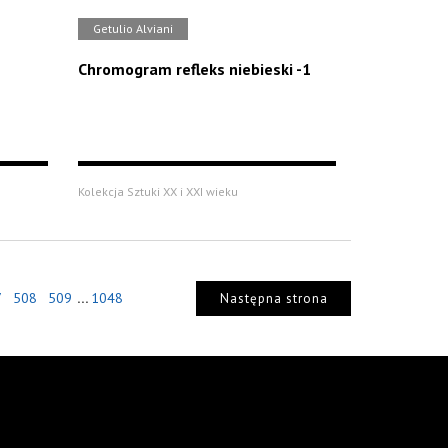
Getulio Alviani
Chromogram refleks niebieski -1
Kolekcja Sztuki XX i XXI wieku
...
7
508
509
1048
Następna strona