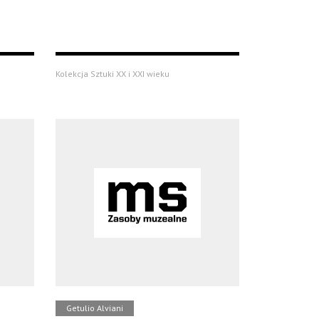
Kolekcja Sztuki XX i XXI wieku
Getulio Alviani