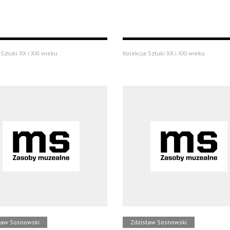
Sztuki XX i XXI wieku
Kolekcja Sztuki XX i XXI wieku
ław Sosnowski
Zdzisław Sosnowski