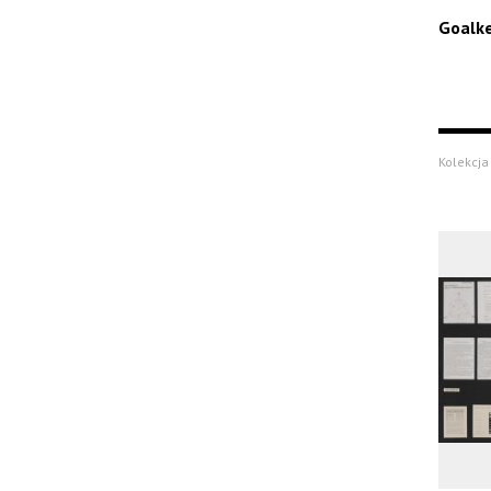
Goalk
Kolekcja 