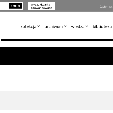
Wyszukiwarka
Szukaj
Czcionka
zaawansowana
kolekcja
archiwum
wiedza
biblioteka