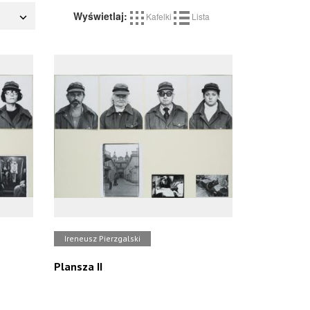
Wyświetlaj:
Kafelki
Lista
Ireneusz Pierzgalski
Plansza II