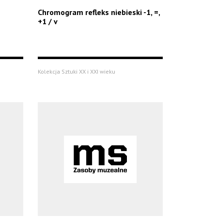
Chromogram refleks niebieski -1, =,
+1 / v
Kolekcja Sztuki XX i XXI wieku