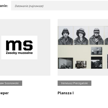
anie:
Datowanie (najnowsze)
ław Sosnowski
Ireneusz Pierzgalski
eeper
Plansza I