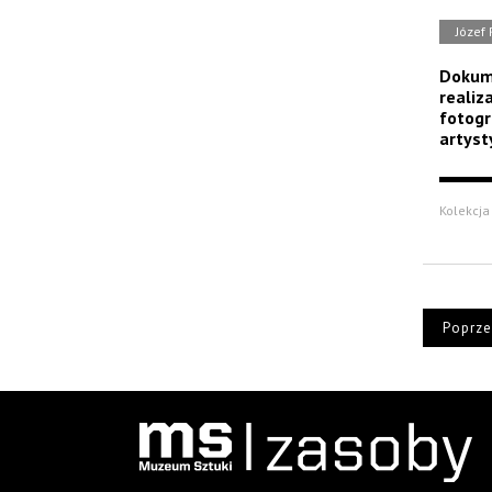
Józef
Dokume
realiza
fotogr
artyst
Kolekcja 
Poprze