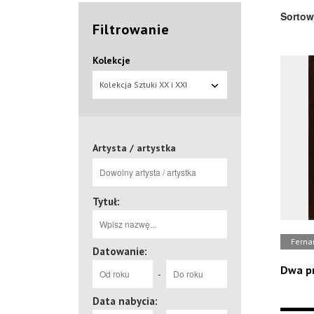
Sortow
Filtrowanie
Kolekcje
Kolekcja Sztuki XX i XXI
wieku
Artysta / artystka
Tytuł:
Ferna
Datowanie:
Dwa pr
-
Data nabycia: