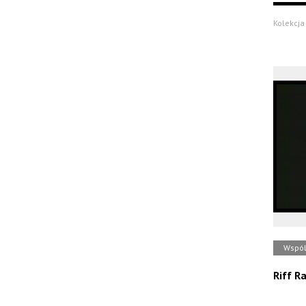
Kolekcja 
Wspól
Riff R