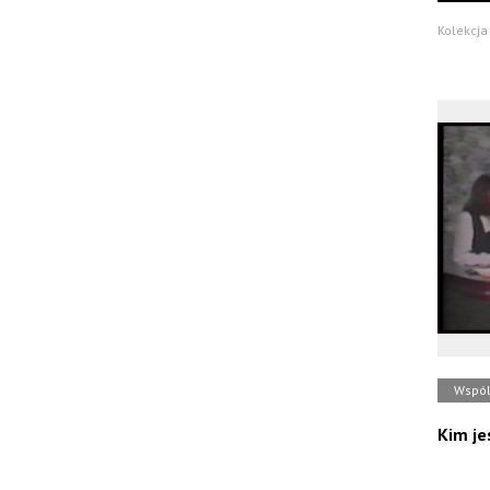
Kolekcja 
Wspól
Kim j