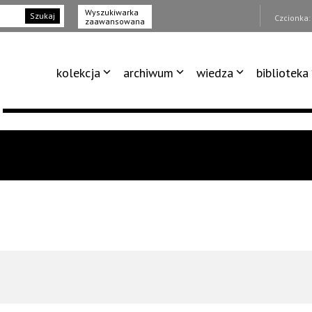
Wyszukiwarka
Szukaj
Czcionka
zaawansowana
kolekcja
archiwum
wiedza
biblioteka