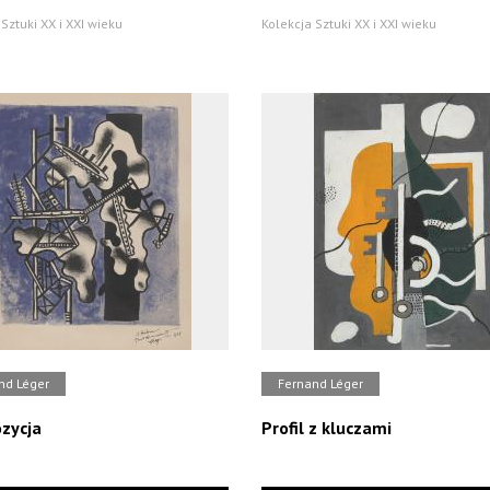
Sztuki XX i XXI wieku
Kolekcja Sztuki XX i XXI wieku
nd Léger
Fernand Léger
zycja
Profil z kluczami