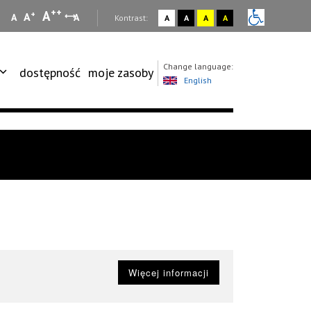
++
A
+
A
A
A
:
Kontrast:
A
A
A
A
Change language:
dostępność
moje zasoby
English
Więcej informacji