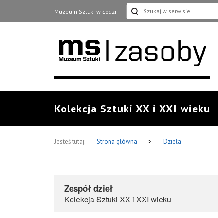
Muzeum Sztuki w Łodzi
Kolekcja Sztuki XX i XXI wieku
Jesteś tutaj:
Strona główna
>
Dzieła
Zespół dzieł
Kolekcja Sztuki XX i XXI wieku