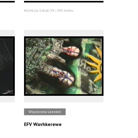
Kolekcja Sztuki XX i XXI wieku
Wspólnota Leeeżeć
EFV Wavhkerewe