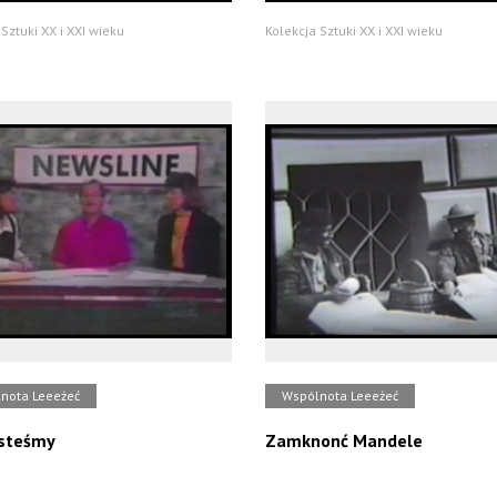
Sztuki XX i XXI wieku
Kolekcja Sztuki XX i XXI wieku
nota Leeeżeć
Wspólnota Leeeżeć
esteśmy
Zamknonć Mandele