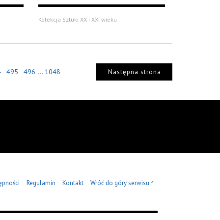
Kolekcja Sztuki XX i XXI wieku
...
4
495
496
1048
Następna strona
ępności
Regulamin
Kontakt
Wróć do góry serwisu
^