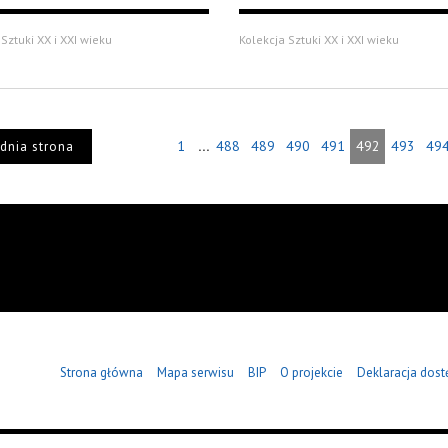
Sztuki XX i XXI wieku
Kolekcja Sztuki XX i XXI wieku
...
1
488
489
490
491
492
493
49
dnia strona
Strona główna
Mapa serwisu
BIP
O projekcie
Deklaracja dost