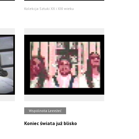
Kolekcja Sztuki XX i XXI wieku
Wspólnota Leeeżeć
Koniec świata już blisko