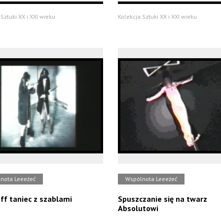
Sztuki XX i XXI wieku
Kolekcja Sztuki XX i XXI wieku
nota Leeeżeć
Wspólnota Leeeżeć
aff taniec z szablami
Spuszczanie się na twarz
Absolutowi