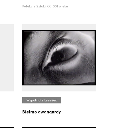
Kolekcja Sztuki XX i XXI wieku
Wspólnota Leeeżeć
Bielmo awangardy