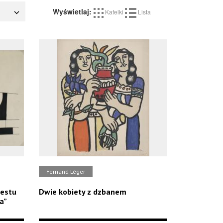
Wyświetlaj:
Kafelki
Lista
Fernand Léger
festu
Dwie kobiety z dzbanem
a”