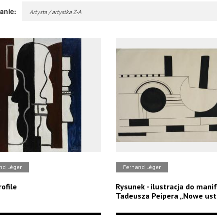
anie:
Artysta / artystka Z-A
nd Léger
Fernand Léger
ofile
Rysunek - ilustracja do mani
Tadeusza Peipera „Nowe ust