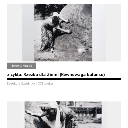
Teresa Murak
z cyklu: Rzeźba dla Ziemi (Równowaga balansu)
Kolekcja Sztuki XX i XXI wieku