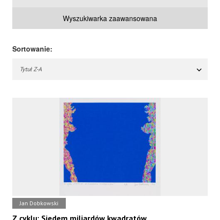
Wyszukiwarka zaawansowana
Sortowanie:
Tytuł Z-A
Jan Dobkowski
Z cyklu: Siedem miliardów kwadratów