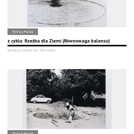
Teresa Murak
z cyklu: Rzeźba dla Ziemi (Równowaga balansu)
Kolekcja Sztuki XX i XXI wieku
Teresa Murak