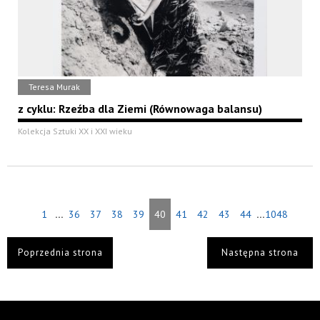
Teresa Murak
z cyklu: Rzeźba dla Ziemi (Równowaga balansu)
Kolekcja Sztuki XX i XXI wieku
...
...
1
36
37
38
39
40
41
42
43
44
1048
Poprzednia strona
Następna strona