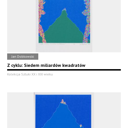
Jan Dobkowski
Z cyklu: Siedem miliardów kwadratów
Kolekcja Sztuki XX i XXI wieku