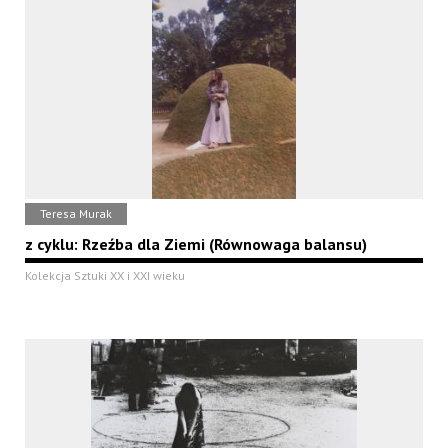
Teresa Murak
z cyklu: Rzeźba dla Ziemi (Równowaga balansu)
Kolekcja Sztuki XX i XXI wieku