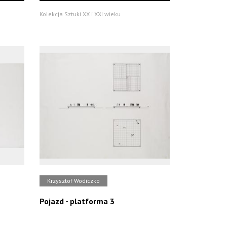
Kolekcja Sztuki XX i XXI wieku
Krzysztof Wodiczko
Pojazd - platforma 3