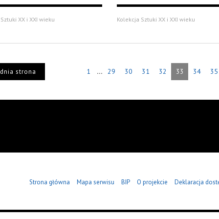
Sztuki XX i XXI wieku
Kolekcja Sztuki XX i XXI wieku
...
1
29
30
31
32
33
34
35
dnia strona
Strona główna
Mapa serwisu
BIP
O projekcie
Deklaracja dost