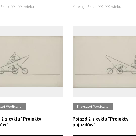
Sztuki XX i XXI wieku
Kolekcja Sztuki XX i XXI wieku
ztof Wodiczko
Krzysztof Wodiczko
 2 z cyklu "Projekty
Pojazd 2 z cyklu "Projekty
dów"
pojazdów"