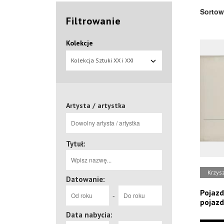
Sortow
Filtrowanie
Kolekcje
Kolekcja Sztuki XX i XXI
wieku
Artysta / artystka
Tytuł:
Krzys
Datowanie:
Pojazd
-
pojaz
Data nabycia: