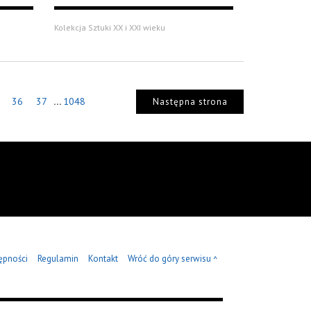
Kolekcja Sztuki XX i XXI wieku
...
36
37
1048
Następna strona
ępności
Regulamin
Kontakt
Wróć do góry serwisu
^