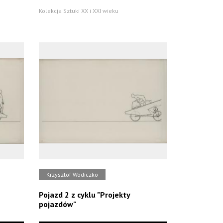
Kolekcja Sztuki XX i XXI wieku
Krzysztof Wodiczko
Pojazd 2 z cyklu "Projekty
pojazdów"