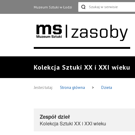
Muzeum Sztuki w Łodzi
Kolekcja Sztuki XX i XXI wieku
Jesteś tutaj:
Strona główna
>
Dzieła
Zespół dzieł
Kolekcja Sztuki XX i XXI wieku