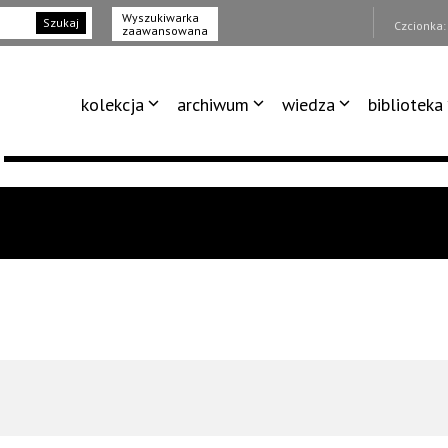
Wyszukiwarka
Szukaj
Czcionka
zaawansowana
kolekcja
archiwum
wiedza
biblioteka