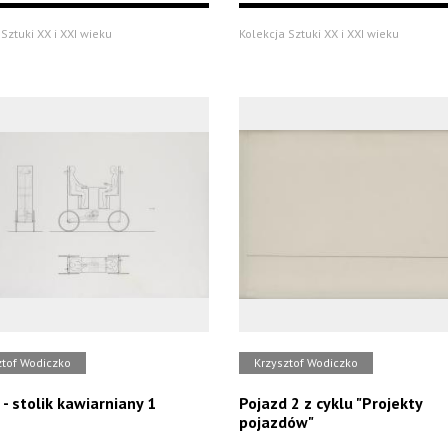
Sztuki XX i XXI wieku
Kolekcja Sztuki XX i XXI wieku
ztof Wodiczko
Krzysztof Wodiczko
 - stolik kawiarniany 1
Pojazd 2 z cyklu "Projekty
pojazdów"