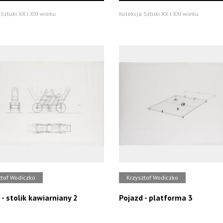
Sztuki XX i XXI wieku
Kolekcja Sztuki XX i XXI wieku
ztof Wodiczko
Krzysztof Wodiczko
 - stolik kawiarniany 2
Pojazd - platforma 3