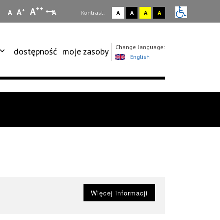
++
A
+
A
A
A
:
Kontrast:
A
A
A
A
Change language:
dostępność
moje zasoby
English
Więcej informacji