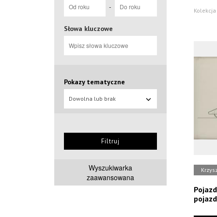
-
Kolekcja 
Słowa kluczowe
Pokazy tematyczne
Dowolna lub brak
Filtruj
Wyszukiwarka
Krzys
zaawansowana
Pojazd
pojaz