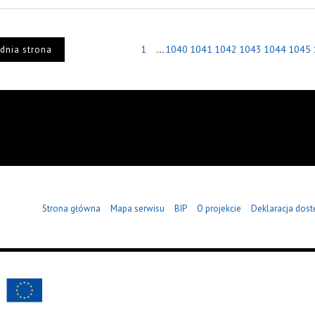
...
1
1040
1041
1042
1043
1044
1045
dnia strona
Strona główna
Mapa serwisu
BIP
O projekcie
Deklaracja dost