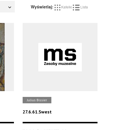
Wyświetlaj:
Kafelki
Lista
Julius Bissier
27.6.61.Swest