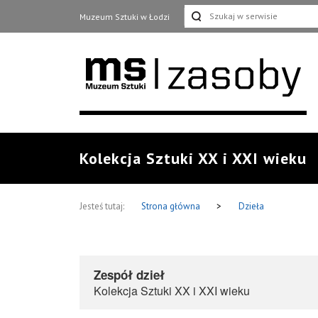
Muzeum Sztuki w Łodzi
Kolekcja Sztuki XX i XXI wieku
Jesteś tutaj:
Strona główna
>
Dzieła
Zespół dzieł
Kolekcja Sztuki XX i XXI wieku