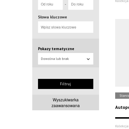
Kolekcja 
-
Słowa kluczowe
Pokazy tematyczne
Dowolna lub brak
Filtruj
Stani
Wyszukiwarka
zaawansowana
Autopo
Kolekcja 