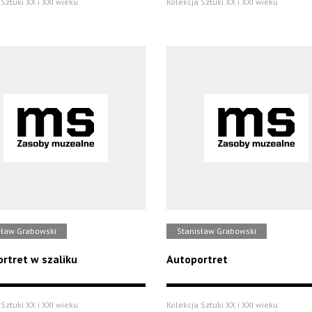
Sztuki XX i XXI wieku
Kolekcja Sztuki XX i XXI wieku
sław Grabowski
Stanisław Grabowski
rtret w szaliku
Autoportret
Sztuki XX i XXI wieku
Kolekcja Sztuki XX i XXI wieku