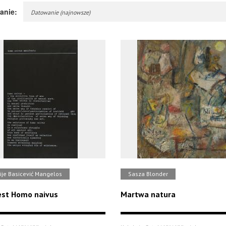
anie:
Datowanie (najnowsze)
ije Basicević Mangelos
Sasza Blonder
est Homo naivus
Martwa natura