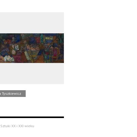
a Tyszkiewicz
Sztuki XX i XXI wieku