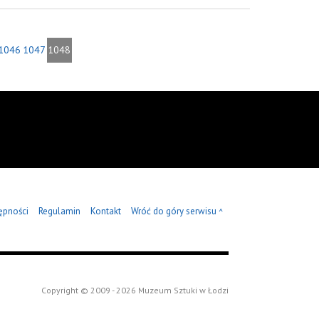
1046
1047
1048
ępności
Regulamin
Kontakt
Wróć do góry serwisu
^
Copyright © 2009 - 2026 Muzeum Sztuki w Łodzi