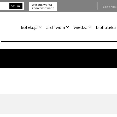
Wyszukiwarka
Szukaj
Czcionka
zaawansowana
kolekcja
archiwum
wiedza
biblioteka