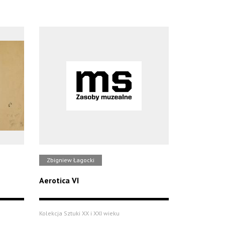
Zbigniew Łagocki
Aerotica VI
Kolekcja Sztuki XX i XXI wieku