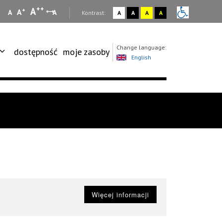
++
A
+
A
A
A
:
Kontrast:
A
A
A
A
Change language:
dostępność
moje zasoby
English
Więcej informacji