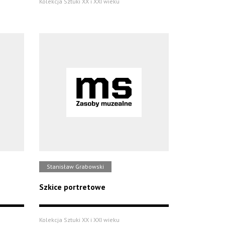
Kolekcja Sztuki XX i XXI wieku
Stanisław Grabowski
Szkice portretowe
Kolekcja Sztuki XX i XXI wieku