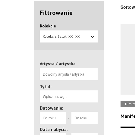
Sortow
Filtrowanie
Kolekcje
Kolekcja Sztuki XX i XXI
wieku
Artysta / artystka
Tytuł:
Dimitr
Datowanie:
Manif
-
Data nabycia: