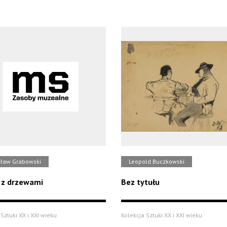
sław Grabowski
Leopold Buczkowski
 z drzewami
Bez tytułu
Sztuki XX i XXI wieku
Kolekcja Sztuki XX i XXI wieku