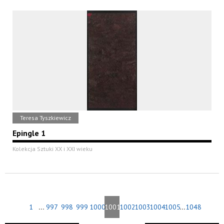
Teresa Tyszkiewicz
Epingle 1
Kolekcja Sztuki XX i XXI wieku
...
...
1
997
998
999
1000
1001
1002
1003
1004
1005
1048