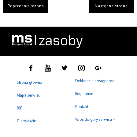
Poprzednia strona
Następna strona
Deklaracja dostępności
Strona główna
Regulamin
Mapa serwisu
Kontakt
BIP
Wróć do góry serwisu
^
O projekcie