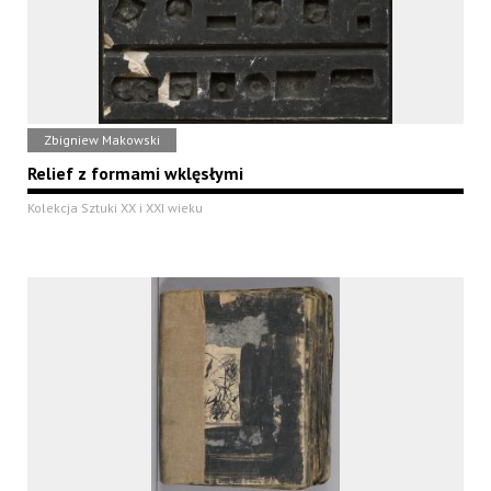
Zbigniew Makowski
Relief z formami wklęsłymi
Kolekcja Sztuki XX i XXI wieku