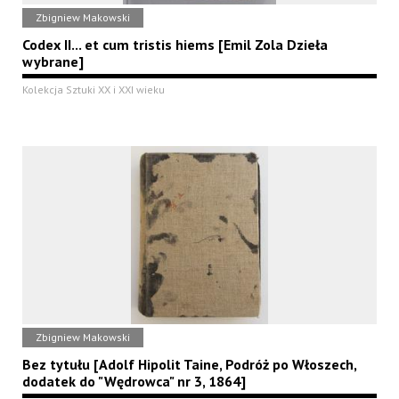
Zbigniew Makowski
Codex II... et cum tristis hiems [Emil Zola Dzieła
wybrane]
Kolekcja Sztuki XX i XXI wieku
Zbigniew Makowski
Bez tytułu [Adolf Hipolit Taine, Podróż po Włoszech,
dodatek do "Wędrowca" nr 3, 1864]