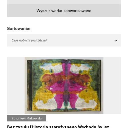
Wyszukiwarka zaawansowana
Sortowanie:
Czas nabycia (najdalsze)
Zbigniew Makowski
Bez tytułu [Historia starożytnego Wschodu (w jęz.