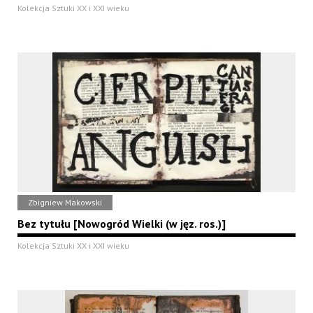
Kolekcja Sztuki XX i XXI wieku
Zbigniew Makowski
Bez tytułu [Nowogród Wielki (w jęz. ros.)]
Kolekcja Sztuki XX i XXI wieku