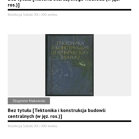
ros.)]
Kolekcja Sztuki XX i XXI wieku
Zbigniew Makowski
Bez tytułu [Tektonika i konstrukcja budowli
centralnych (w jęz. ros.)]
Kolekcja Sztuki XX i XXI wieku