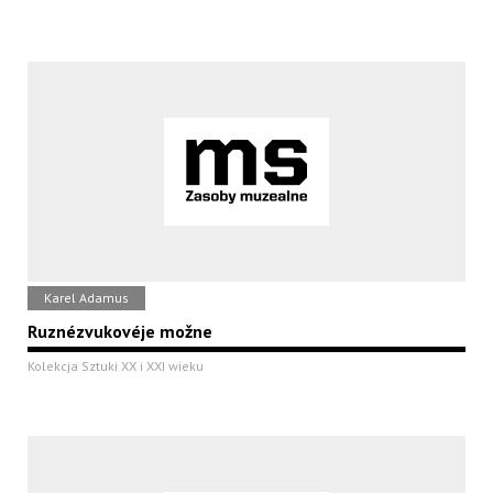
Karel Adamus
Ruznézvukovéje možne
Kolekcja Sztuki XX i XXI wieku