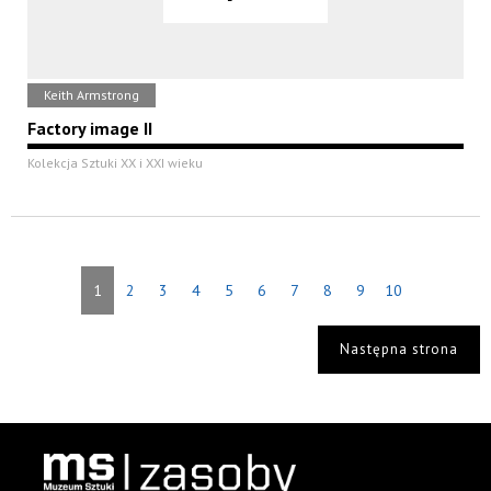
Keith Armstrong
Factory image II
Kolekcja Sztuki XX i XXI wieku
1
2
3
4
5
6
7
8
9
10
Następna strona