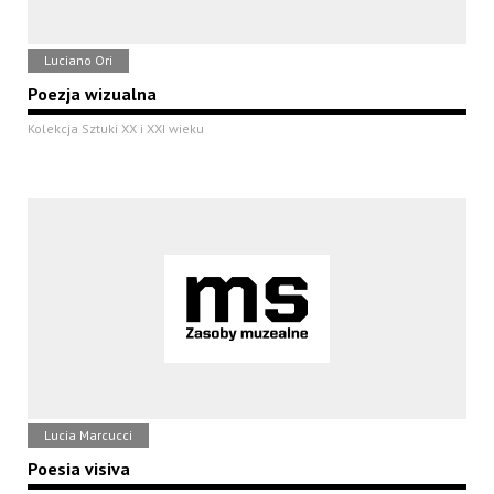
Luciano Ori
Poezja wizualna
Kolekcja Sztuki XX i XXI wieku
Lucia Marcucci
Poesia visiva