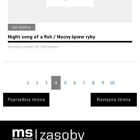
Jan Steklík
Night song of a fish / Nocny śpiew ryby
Kolekcja Sztuki XX i XXI wieku
1
2
3
4
5
6
7
8
9
10
Poprzednia strona
Następna strona