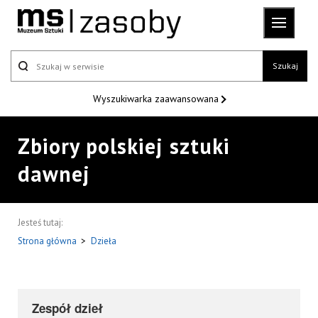
Szukaj
Wyszukiwarka
zaawansowana
Zbiory polskiej sztuki
dawnej
Jesteś tutaj:
Strona główna
>
Dzieła
Zespół dzieł