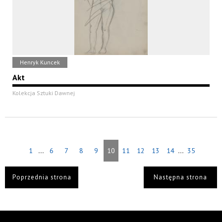
Henryk Kuncek
Akt
Kolekcja Sztuki Dawnej
...
...
1
6
7
8
9
10
11
12
13
14
35
Poprzednia strona
Następna strona