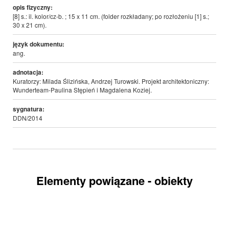
opis fizyczny:
[8] s.: il. kolor/cz-b. ; 15 x 11 cm. (folder rozkładany; po rozłożeniu [1] s.;
30 x 21 cm).
język dokumentu:
ang.
adnotacja:
Kuratorzy: Milada Ślizińska, Andrzej Turowski. Projekt architektoniczny:
Wunderteam-Paulina Stępień i Magdalena Koziej.
sygnatura:
DDN/2014
Elementy powiązane - obiekty