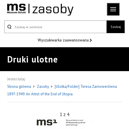
Szukaj
Wyszukiwarka
zaawansowana
Druki ulotne
Jesteś tutaj:
Strona główna
>
Zasoby
>
[Ulotka/Folder] Teresa Żarnowerówna
1897-1949. An Artist of the End of Utopia.
1
z
4