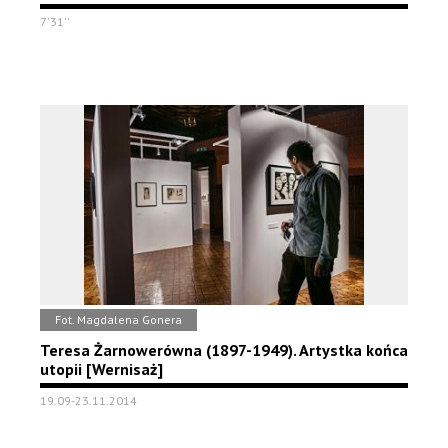
7'31''
Fot. Magdalena Gonera
Teresa Żarnowerówna (1897-1949). Artystka końca
utopii [Wernisaż]
19.09-23.11.2014