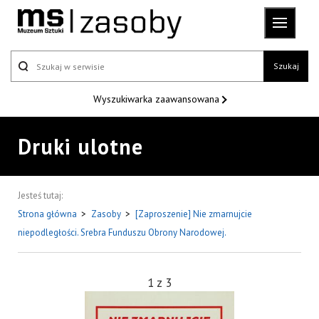
Szukaj
Wyszukiwarka
zaawansowana
Druki ulotne
Jesteś tutaj:
Strona główna
>
Zasoby
>
[Zaproszenie] Nie zmarnujcie
niepodległości. Srebra Funduszu Obrony Narodowej.
1
z
3