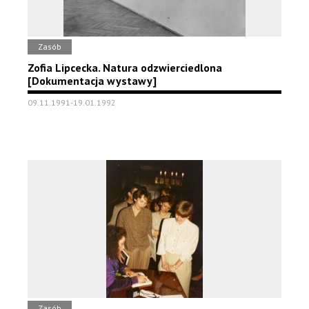
Zasób
Zofia Lipcecka. Natura odzwierciedlona
[Dokumentacja wystawy]
09.11.1991-19.01.1992
Zasób