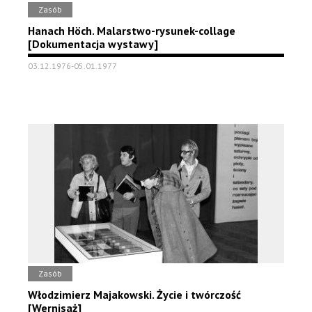
Zasób
Hanach Höch. Malarstwo-rysunek-collage
[Dokumentacja wystawy]
03.12.1976-05.01.1977
Zasób
Włodzimierz Majakowski. Życie i twórczość
[Wernisaż]