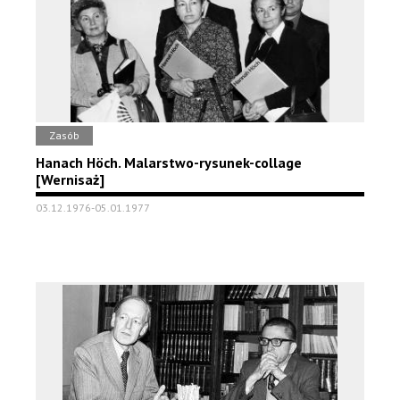
Zasób
Hanach Höch. Malarstwo-rysunek-collage
[Wernisaż]
03.12.1976-05.01.1977