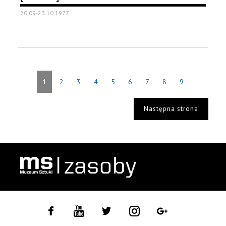
20.09-23.10.1977
1
2
3
4
5
6
7
8
9
Następna strona