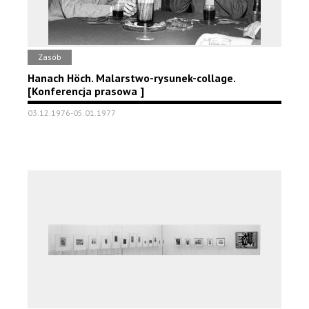
Zasób
Hanach Höch. Malarstwo-rysunek-collage.
[Konferencja prasowa ]
03.12.1976-05.01.1977