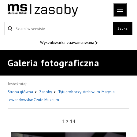
Szukaj
Wyszukiwarka
zaawansowana
Galeria fotograficzna
Jesteś tutaj:
Strona główna
>
Zasoby
>
Tytuł roboczy: Archiwum. Marysia
Lewandowska: Czułe Muzeum
1
z
14