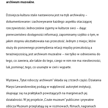
archiwum muzealne.
Dzisiejsza kultura stale nastawiona jest na tryb archiwalny –
dokumentowanie i zachowywanie każdego aspektu otaczającej
rzeczywistości. Jednocześnie żyjemy w kulturze sieci – dając
pierwszeństwo dostępności informacji, zapominamy szybko o tym, w
jakim stopniu ukształtowała nas przeszłość. Jednym z miejsc, które
służy do ponownego przemyślenia relacji między przeszłością a
teraźniejszością, jest archiwum muzealne – nie tylko w odniesieniu do
tego, co zawiera, ale także do tego, czego w nim nie ma: nieobecności,
luk, pominięć, tego, co usunięte w cień i wyparte.
Wystawa „Tytuł roboczy: archiwum" składa się z trzech części. Działania
Marysi Lewandowskiej podają w wątpliwość autorytet instytucji,
skupiając się na praktykach powstających na marginesach jej
działalności. W jej projekcie „Czułe muzeum" publiczne i prywatne
oblicza Muzeum przeplatają się w rozmowach, filmach, nagraniach