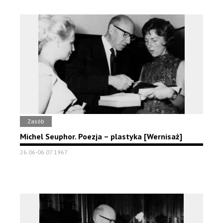
Zasób
Michel Seuphor. Poezja – plastyka [Wernisaż]
26.06-06.07.1967