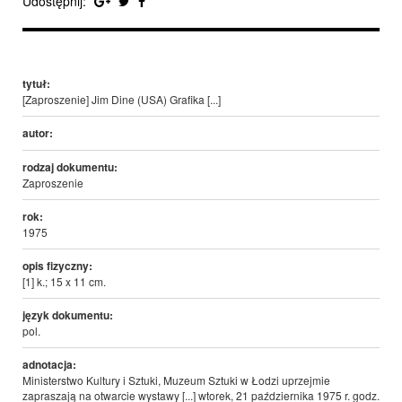
Udostępnij:
tytuł:
[Zaproszenie] Jim Dine (USA) Grafika [...]
autor:
rodzaj dokumentu:
Zaproszenie
rok:
1975
opis fizyczny:
[1] k.; 15 x 11 cm.
język dokumentu:
pol.
adnotacja:
Ministerstwo Kultury i Sztuki, Muzeum Sztuki w Łodzi uprzejmie
zapraszają na otwarcie wystawy [...] wtorek, 21 października 1975 r. godz.