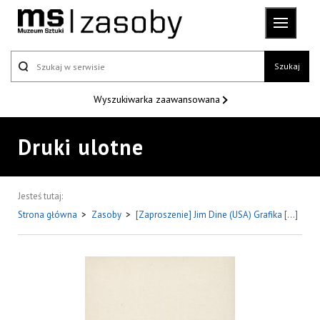
Szukaj
Wyszukiwarka
zaawansowana
Druki ulotne
Jesteś tutaj:
Strona główna
>
Zasoby
>
[Zaproszenie] Jim Dine (USA) Grafika [...]