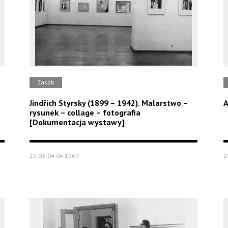
Zasób
Jindřich Styrsky (1899 – 1942). Malarstwo –
A
rysunek – collage – fotografia
[Dokumentacja wystawy]
25.03-04.04.1969
1