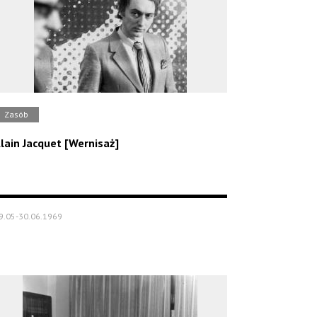
Zasób
lain Jacquet [Wernisaż]
9.05-30.06.1969