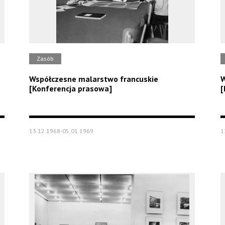
Zasób
Współczesne malarstwo francuskie
W
[Konferencja prasowa]
[
13.12.1968-05.01.1969
1