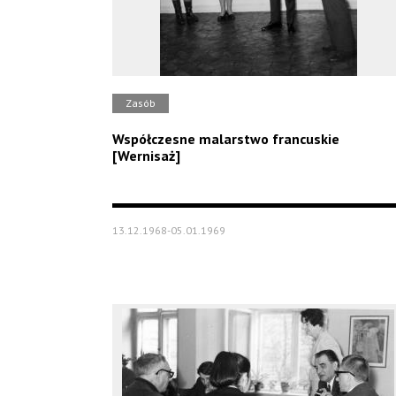
Zasób
Współczesne malarstwo francuskie
[Wernisaż]
13.12.1968-05.01.1969