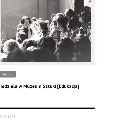
Zasób
iedziela w Muzeum Sztuki [Edukacja]
0.06.1973