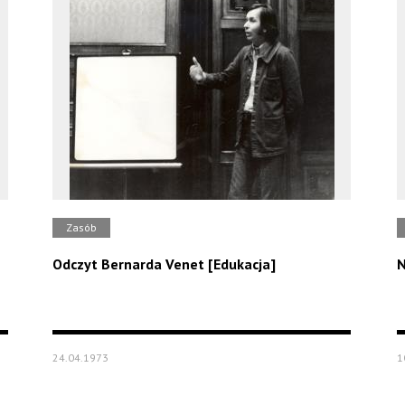
Zasób
Odczyt Bernarda Venet [Edukacja]
N
24.04.1973
1