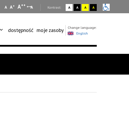
++
A
+
A
A
A
:
Kontrast:
A
A
A
A
Change language:
dostępność
moje zasoby
English