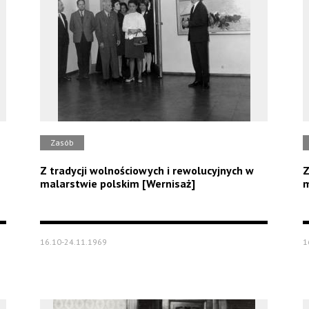
Zasób
Z tradycji wolnościowych i rewolucyjnych w
Z
malarstwie polskim [Wernisaż]
m
16.10-24.11.1969
1