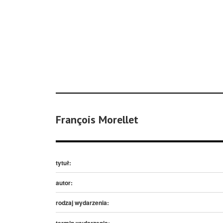
François Morellet
tytuł:
autor:
rodzaj wydarzenia:
termin wydarzenia: