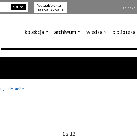
Wyszukiwarka
Szukaj
Czcionka
zaawansowana
kolekcja
archiwum
wiedza
biblioteka
ançois Morellet
1
z
12