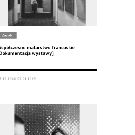
Zasób
spółczesne malarstwo francuskie
Dokumentacja wystawy]
3.12.1968-05.01.1969