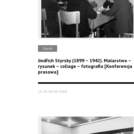
Zasób
Jindřich Styrsky (1899 – 1942). Malarstwo –
rysunek – collage – fotografia [Konferencja
prasowa]
25.03-04.04.1969