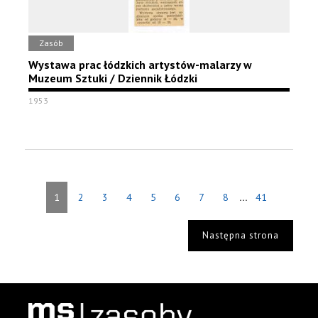
Zasób
Wystawa prac łódzkich artystów-malarzy w
Muzeum Sztuki / Dziennik Łódzki
1953
...
1
2
3
4
5
6
7
8
41
Następna strona