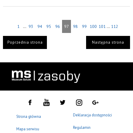
...
...
1
93
94
95
96
97
98
99
100
101
112
Poprzednia strona
Następna strona
Deklaracja dostępności
Strona główna
Regulamin
Mapa serwisu