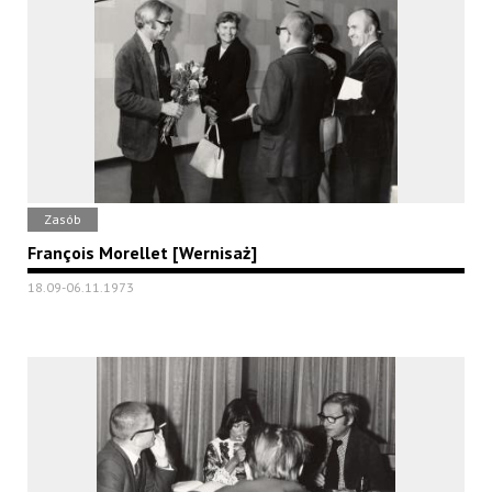
Zasób
François Morellet [Wernisaż]
18.09-06.11.1973