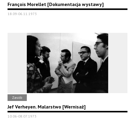
François Morellet [Dokumentacja wystawy]
18.09-06.11.1973
Zasób
Jef Verheyen. Malarstwo [Wernisaż]
10.06-08.07.1973