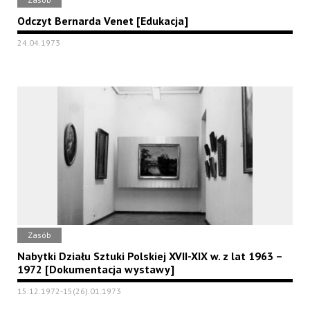
Odczyt Bernarda Venet [Edukacja]
24.04.1973
Zasób
Nabytki Działu Sztuki Polskiej XVII-XIX w. z lat 1963 –
1972 [Dokumentacja wystawy]
15.12.1972-15(26).01.1973