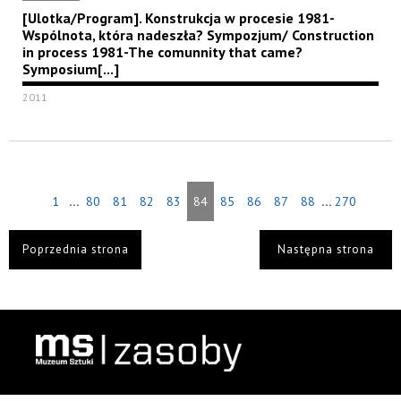
[Ulotka/Program]. Konstrukcja w procesie 1981-
Wspólnota, która nadeszła? Sympozjum/ Construction
in process 1981-The comunnity that came?
Symposium[...]
2011
...
...
1
80
81
82
83
84
85
86
87
88
270
Poprzednia strona
Następna strona