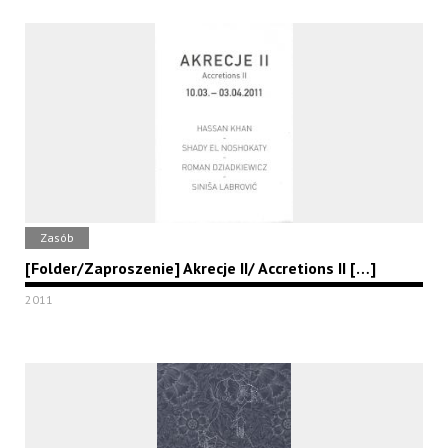
Zasób
[Folder/Zaproszenie] Akrecje II/ Accretions II […]
2011