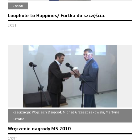
Zasób
Loophole to Happines/ Furtka do szczęścia.
2011
Realizacja: Wojciech Dzięcioł, Michał Grzeszczakowski, Martyna
Sztaba
Wręczenie nagrody MS 2010
1'09"