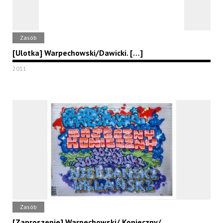
Zasób
[Ulotka] Warpechowski/Dawicki. […]
2011
Zasób
[Zaproszenie] Warpechowski/ Konieczny/