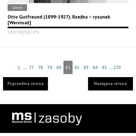
Zasób
Otto Gutfreund (1899-1927). Rzeźba – rysunek
[Wernisaż]
20.07-09.[30].1971
...
...
1
77
78
79
80
81
82
83
84
85
270
Poprzednia strona
Następna strona