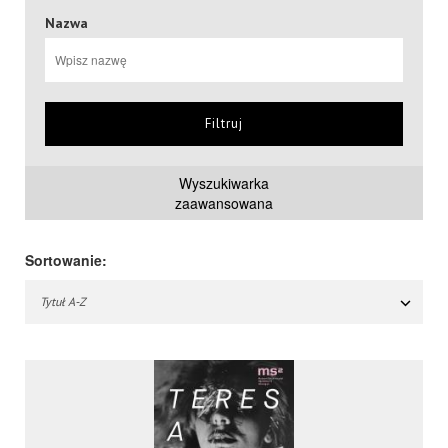
Nazwa
Filtruj
Wyszukiwarka
zaawansowana
Sortowanie:
Tytuł A-Z