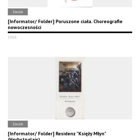
Zasób
[Informator/ Folder] Poruszone ciała. Choreografie
nowoczesności
2016
Zasób
[Informator/ Folder] Residenz "Księży Młyn"
(Herbstpalais)