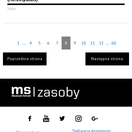
2004
...
...
1
4
5
6
7
8
9
10
11
12
60
Poprzednia strona
Następna strona
Deklaracja dostępności