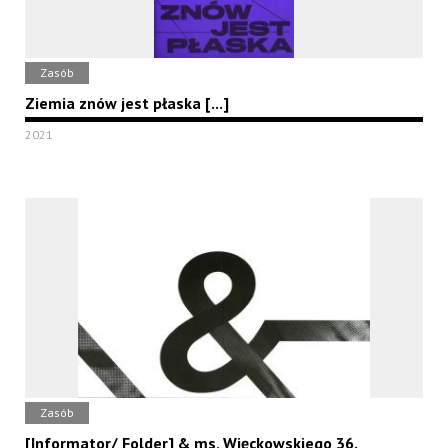
Zasób
Ziemia znów jest płaska [...]
2021
Zasób
[Informator/ Folder] & ms, Więckowskiego 36.