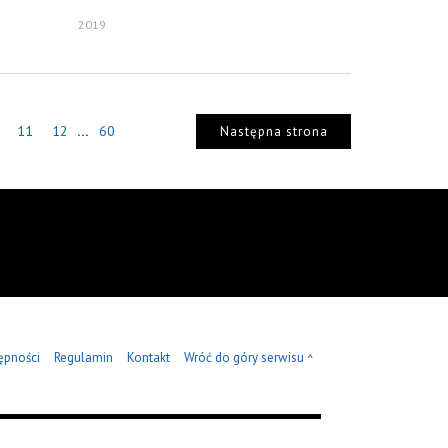
2019
...
11
12
60
Następna strona
ępności
Regulamin
Kontakt
Wróć do góry serwisu
^