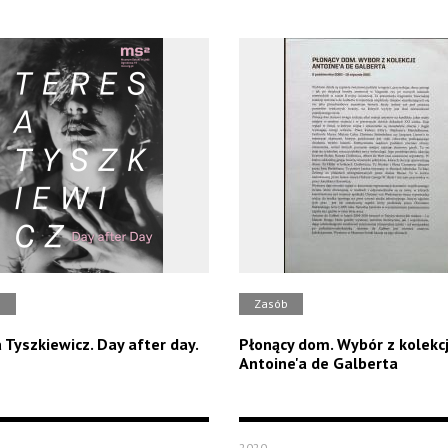
b
Zasób
 Tyszkiewicz. Day after day.
Płonący dom. Wybór z kolekcj
Antoine'a de Galberta
2020