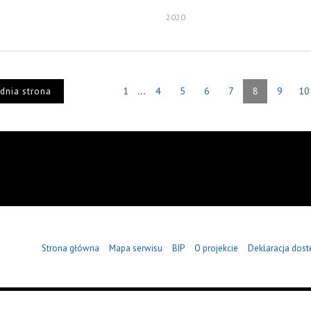
2020
...
1
4
5
6
7
8
9
10
dnia strona
Strona główna
Mapa serwisu
BIP
O projekcie
Deklaracja dost