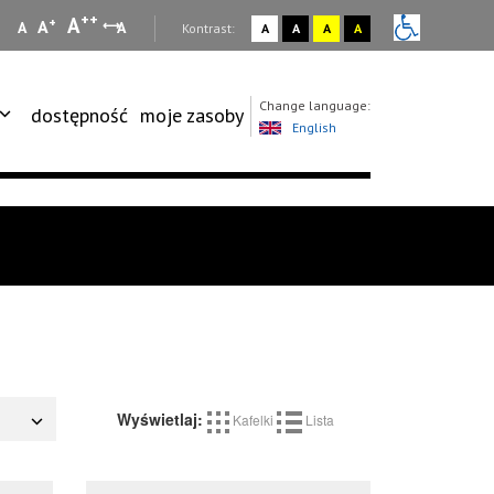
++
A
+
A
A
A
:
Kontrast:
A
A
A
A
Change language:
dostępność
moje zasoby
English
Wyświetlaj:
Kafelki
Lista