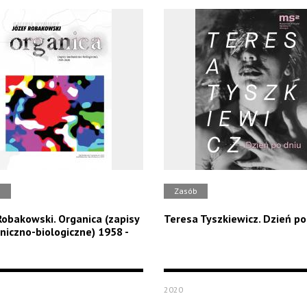
b
Zasób
Robakowski. Organica (zapisy
Teresa Tyszkiewicz. Dzień po
iczno-biologiczne) 1958 -
2020