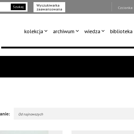
Wyszukiwarka
Szukaj
Czcionka
zaawansowana
kolekcja
archiwum
wiedza
biblioteka
anie:
Od najnowszych