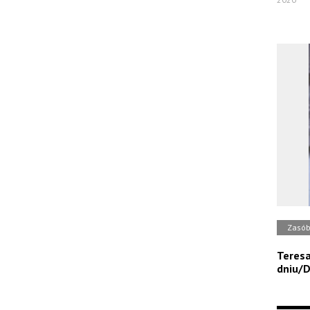
Zasó
Teresa
dniu/D