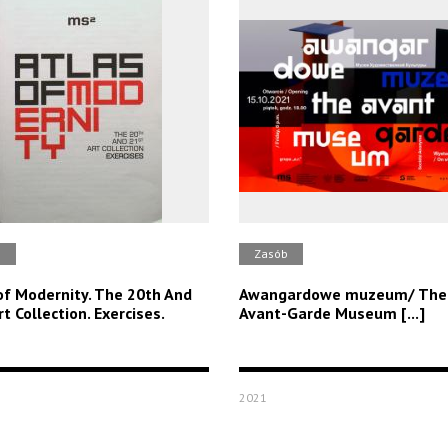
b
Zasób
of Modernity. The 20th And
Awangardowe muzeum/ The
t Collection. Exercises.
Avant-Garde Museum [...]
2021