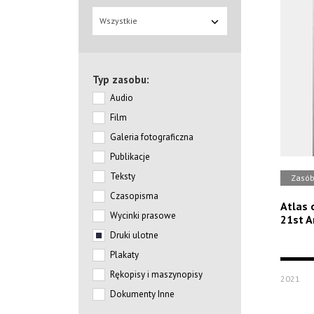
Wszystkie
Typ zasobu:
Audio
Film
Galeria fotograficzna
Publikacje
Teksty
Zasó
Czasopisma
Atlas 
Wycinki prasowe
21st Ar
Druki ulotne
Plakaty
Rękopisy i maszynopisy
2021
Dokumenty Inne