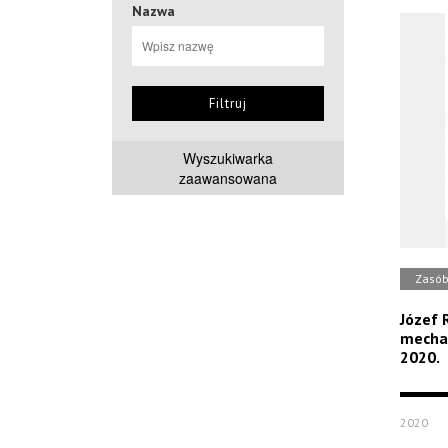
Nazwa
Filtruj
Wyszukiwarka
zaawansowana
Zasó
Józef 
mechan
2020.
2020