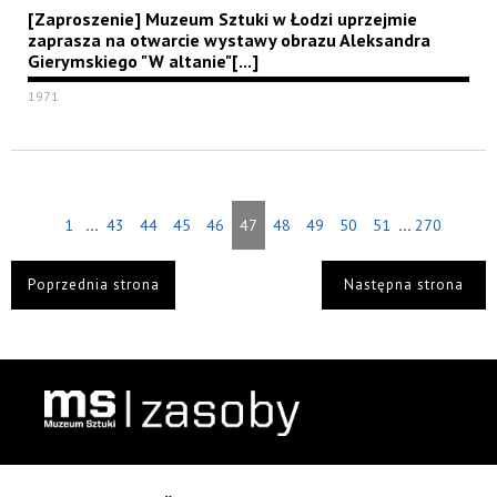
[Zaproszenie] Muzeum Sztuki w Łodzi uprzejmie
zaprasza na otwarcie wystawy obrazu Aleksandra
Gierymskiego "W altanie"[...]
1971
...
...
1
43
44
45
46
47
48
49
50
51
270
Poprzednia strona
Następna strona