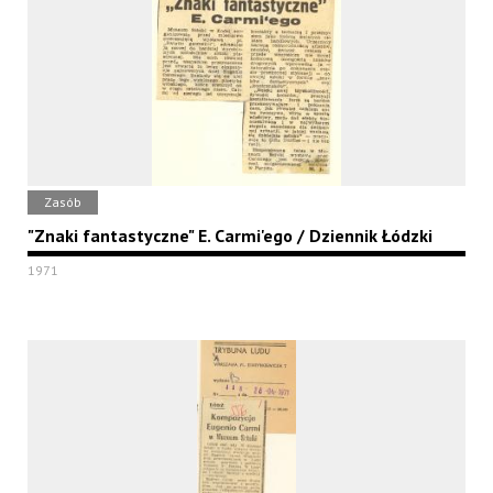
Zasób
"Znaki fantastyczne" E. Carmi'ego / Dziennik Łódzki
1971